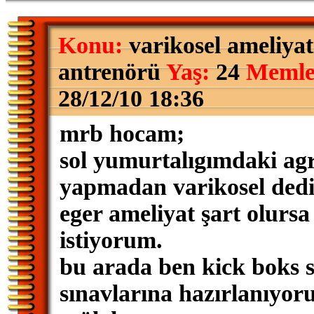
Konu:
varikosel ameliyat
antrenörü
Yaş:
24
Memle
28/12/10 18:36
mrb hocam;
sol yumurtalıgımdaki agr
yapmadan varikosel dedi
eger ameliyat şart olur
istiyorum.
bu arada ben kick boks sp
sınavlarına hazırlanıyo