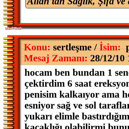
Allah'tan Sağlık, Şifa ve 
Konu:
sertleşme /
İsim:
p
Mesaj Zamanı:
28/12/10 
hocam ben bundan 1 sene
çektirdim 6 saat ereksy
penisim kalkaıyor ama h
esniyor sağ ve sol tarafla
yukarı elimle bastırdığ
kaçaklığı olabilirmi bun