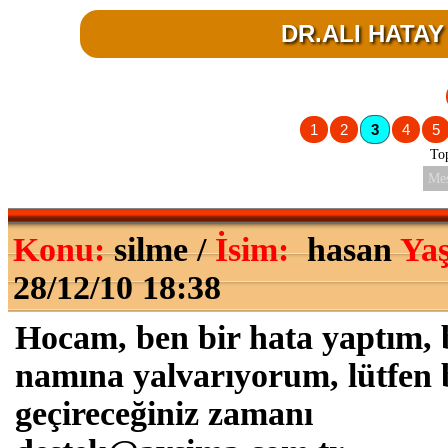
DR.ALI HATAY 
1
2
3
4
5
To
Mes
Konu:
silme /
İsim:
hasan
Yaş
28/12/10 18:38
Hocam, ben bir hata yaptım, 
namına yalvarıyorum, lütfen 
geçireceğiniz zamanı