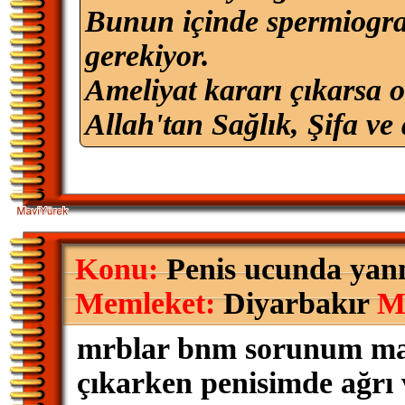
Bunun içinde spermiogram
gerekiyor.
Ameliyat kararı çıkarsa 
Allah'tan Sağlık, Şifa ve 
Konu:
Penis ucunda yan
Memleket:
Diyarbakır
M
mrblar bnm sorunum mas
çıkarken penisimde ağrı 