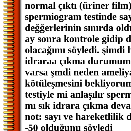
normal çıktı (üriner film)
spermiogram testinde say
değğerlerinin sınırda ol
ay sonra kontrole gidip 
olacağımı söyledi. şimdi
idraraa çıkma durumum 
varsa şmdi neden ameliy
kötüleşmesini bekliyorum
testiyle mi anlaşılır sp
mı sık idrara çıkma dev
not: sayı ve hareketlilik 
-50 olduğunu söyledi