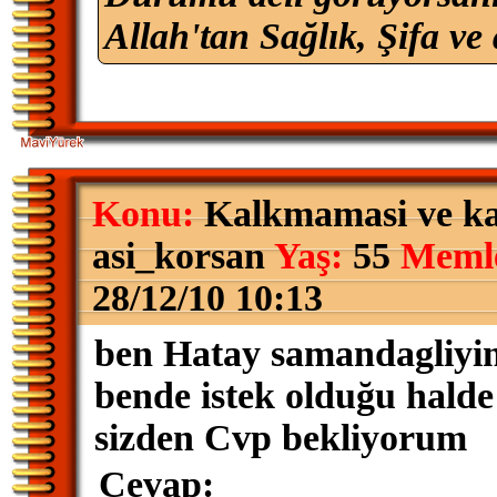
Allah'tan Sağlık, Şifa ve 
Konu:
Kalkmamasi ve ka
asi_korsan
Yaş:
55
Memle
28/12/10 10:13
ben Hatay samandagliyim
bende istek olduğu hald
sizden Cvp bekliyorum
Cevap: