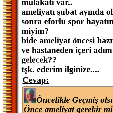
mülakatı var..
ameliyatı şubat ayında o
sonra eforlu spor hayatı
miyim?
bide ameliyat öncesi hazı
ve hastaneden içeri adım
gelecek??
tşk. ederim ilginize....
Cevap:
Öncelikle Geçmiş ols
Önce ameliyat gerekir mi