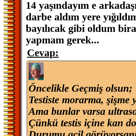
14 yaşındayım e arkadaşı
darbe aldım yere yığıldım
bayılıcak gibi oldum bira
yapmam gerek...
Cevap:
Öncelikle Geçmiş olsun;
Testiste morarma, şişme y
Ama bunlar varsa ultras
Çünkü testis içine kan do
Durumu acil görüyorsanız