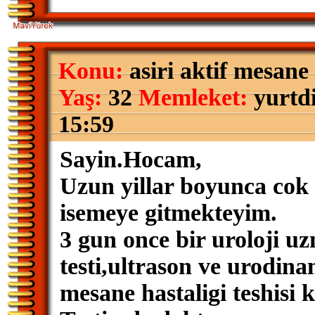
Konu:
asiri aktif mesane 
Yaş:
32
Memleket:
yurtd
15:59
Sayin.Hocam,
Uzun yillar boyunca cok 
isemeye gitmekteyim.
3 gun once bir uroloji u
testi,ultrason ve urodinam
mesane hastaligi teshisi 