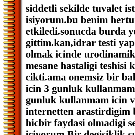
siddetli sekilde tuvalet i
isiyorum.bu benim hertur
etkiledi.sonucda burda y
gittim.kan,idrar testi ya
olmak icinde urodinamik t
mesane hastaligi teshisi 
cikti.ama onemsiz bir ba
icin 3 gunluk kullanmam 
gunluk kullanmam icin ve
internetten arastirdigim 
hicbir faydasi olmadigi 
iciyorum.Bir degisiklik 