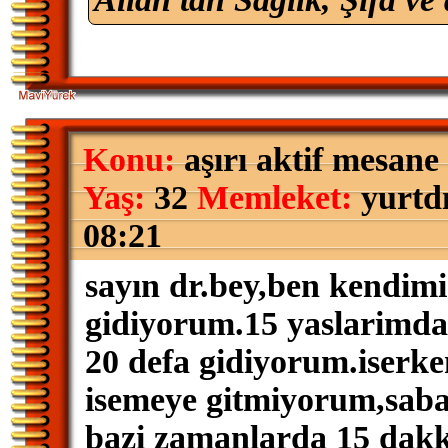
Konu:
aşırı aktif mesane 
Yaş:
32
Memleket:
yurtd
08:21
sayın dr.bey,ben kendimi 
gidiyorum.15 yaslarimdan
20 defa gidiyorum.iserk
isemeye gitmiyorum,sab
bazi zamanlarda 15 dakka