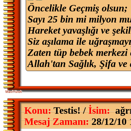
Öncelikle Geçmiş olsun;
Sayı 25 bin mi milyon m
Hareket yavaşlığı ve şeki
Siz aşılama ile uğraşmay
Zaten tüp bebek merkezi d
Allah'tan Sağlık, Şifa ve 
Konu:
Testis! /
İsim:
ağr
Mesaj Zamanı:
28/12/10 