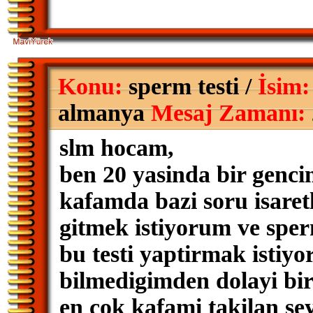
Konu:
sperm testi /
İsim:
almanya
Mesaj Zamanı:
slm hocam,
ben 20 yasinda bir genci
kafamda bazi soru isaret
gitmek istiyorum ve sper
bu testi yaptirmak istiy
bilmedigimden dolayi bi
en cok kafami takilan se