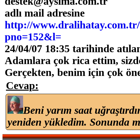
destek@aysima.com.tr
adlı mail adresine
http://www.dralihatay.com.tr
pno=152&l=
24/04/07 18:35 tarihinde atıla
Adamlara çok rica ettim, sizd
Gerçekten, benim için çok ön
Cevap:
Beni yarım saat uğraştırdı
yeniden yükledim. Sonunda me