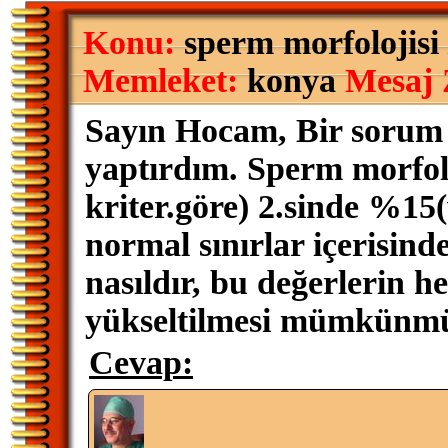
Konu:
sperm morfolojisi
Memleket:
konya
Mesaj 
Sayın Hocam, Bir sorum o
yaptırdım. Sperm morfol
kriter.göre) 2.sinde %15(
normal sınırlar içerisinde
nasıldır, bu değerlerin he
yükseltilmesi mümkünm
Cevap: