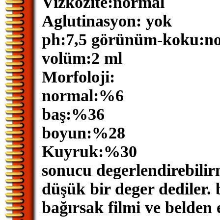
Vizkozite:normal
Aglutinasyon: yok
ph:7,5 görünüm-koku:n
volüm:2 ml
Morfoloji:
normal:%6
baş:%36
boyun:%28
Kuyruk:%30
sonucu degerlendirebilirm
düşük bir deger dediler. 
bağırsak filmi ve belden