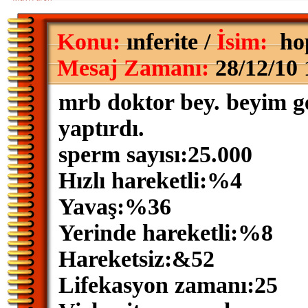
Konu:
ınferite /
İsim:
ho
Mesaj Zamanı:
28/12/10 
mrb doktor bey. beyim g
yaptırdı.
sperm sayısı:25.000
Hızlı hareketli:%4
Yavaş:%36
Yerinde hareketli:%8
Hareketsiz:&52
Lifekasyon zamanı:25