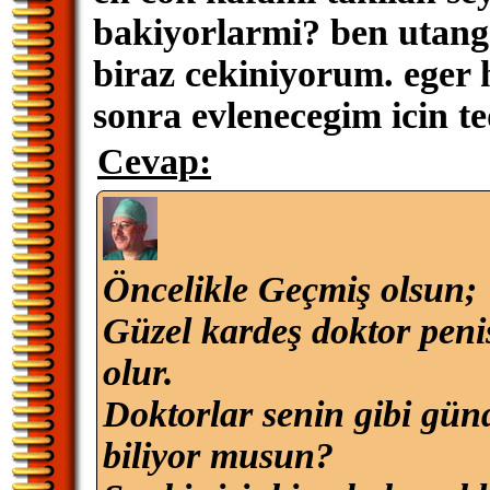
bakiyorlarmi? ben utan
biraz cekiniyorum. eger h
sonra evlenecegim icin 
Cevap:
Öncelikle Geçmiş olsun;
Güzel kardeş doktor peni
olur.
Doktorlar senin gibi günd
biliyor musun?