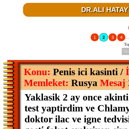
DR.ALI HATAY 
1
2
3
4
...
To
Mes
Konu:
Penis ici kasinti /
Memleket:
Rusya
Mesaj
Yaklasik 2 ay once akinti
test yaptirdim ve Chlamy
doktor ilac ve igne tedvis