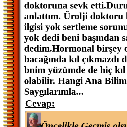
doktoruna sevk etti.Du
anlattım. Ürolji doktoru
ilgisi yok sertleme soru
yok dedi beni başından sa
dedim.Hormonal birşey d
bacağında kıl çıkmazdı d
bnim yüzümde de hiç kıl 
olabilir. Hangi Ana Bili
Saygılarımla...
Cevap:
Öncelikle Geçmiş ols