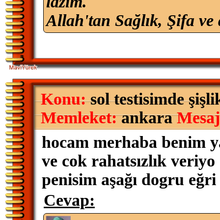
lazım.
Allah'tan Sağlık, Şifa ve 
Konu:
sol testisimde şişli
Memleket:
ankara
Mesaj
hocam merhaba benim yaşı
ve cok rahatsızlık veriy
penisim aşağı dogru eğri
Cevap: