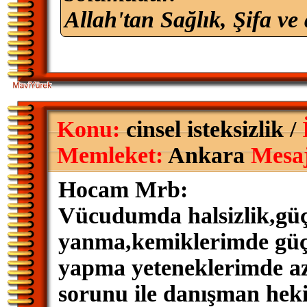
Allah'tan Sağlık, Şifa ve 
Konu:
cinsel isteksizlik /
Memleket:
Ankara
Mesa
Hocam Mrb:
Vücudumda halsizlik,gü
yanma,kemiklerimde güçsü
yapma yeteneklerimde aza
sorunu ile danışman hek