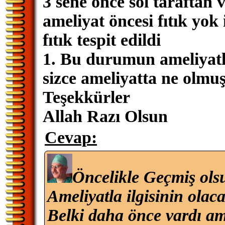
3 sene önce sol taraftan 
ameliyat öncesi fıtık yok
fıtık tespit edildi
1. Bu durumun ameliyatl
sizce ameliyatta ne olmuş
Teşekkürler
Allah Razı Olsun
Cevap:
Öncelikle Geçmiş ols
Ameliyatla ilgisinin ola
Belki daha önce vardı ame