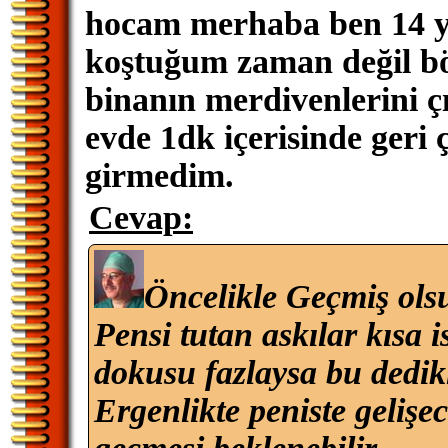
hocam merhaba ben 14 ya
koştuğum zaman değil bö
binanın merdivenlerini ç
evde 1dk içerisinde geri 
girmedim.
Cevap:
Öncelikle Geçmiş ols
Pensi tutan askılar kısa 
dokusu fazlaysa bu dedikle
Ergenlikte peniste gelişe