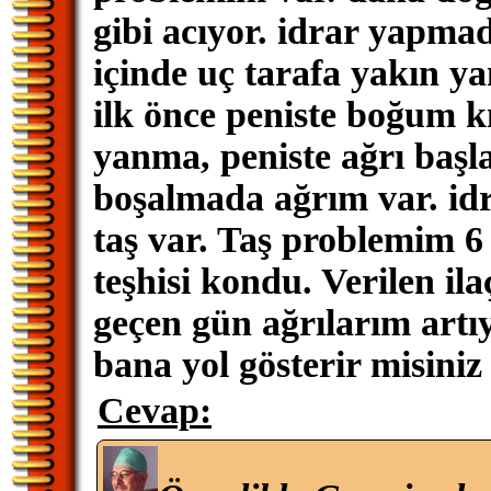
gibi acıyor. idrar yapma
içinde uç tarafa yakın y
ilk önce peniste boğum k
yanma, peniste ağrı başl
boşalmada ağrım var. idr
taş var. Taş problemim 6 
teşhisi kondu. Verilen il
geçen gün ağrılarım artıy
bana yol gösterir misini
Cevap: