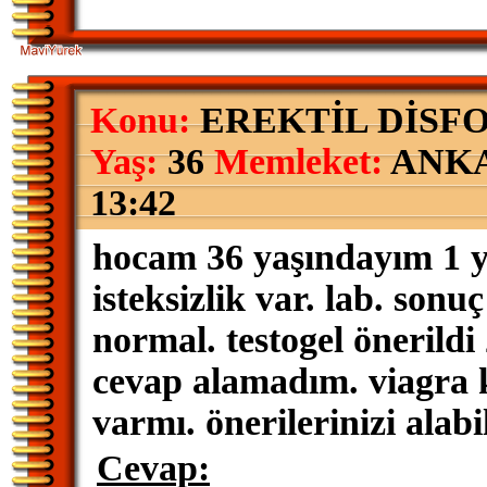
Konu:
EREKTİL DİSFO
Yaş:
36
Memleket:
ANK
13:42
hocam 36 yaşındayım 1 yı
isteksizlik var. lab. sonu
normal. testogel önerild
cevap alamadım. viagra k
varmı. önerilerinizi alab
Cevap: