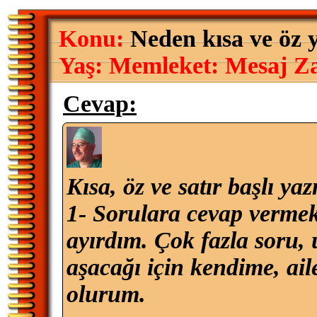
Konu:
Neden kısa ve öz 
Yaş:
Memleket:
Mesaj Z
Cevap:
Kısa, öz ve satır başlı ya
1- Sorulara cevap vermek 
ayırdım. Çok fazla soru, 
aşacağı için kendime, ai
olurum.