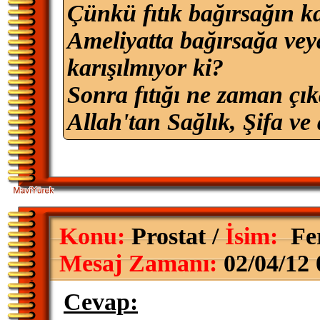
Çünkü fıtık bağırsağın ka
Ameliyatta bağırsağa vey
karışılmıyor ki?
Sonra fıtığı ne zaman çıka
Allah'tan Sağlık, Şifa ve 
Konu:
Prostat /
İsim:
Fe
Mesaj Zamanı:
02/04/12 
Cevap: