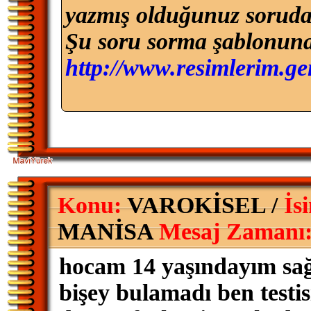
yazmış olduğunuz soruda s
Şu soru sorma şablonuna
http://www.resimlerim.ge
Konu:
VAROKİSEL /
İs
MANİSA
Mesaj Zamanı
hocam 14 yaşındayım sağ t
bişey bulamadı ben testi