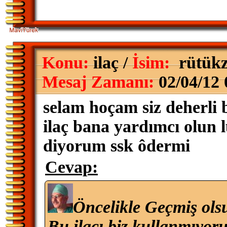
Konu:
ilaç /
İsim:
rütük
Mesaj Zamanı:
02/04/12 
selam hoçam siz deherli 
ilaç bana yardımcı olun 
diyorum ssk ôdermi
Cevap:
Öncelikle Geçmiş ols
Bu ilacı biz kullanmıyoru