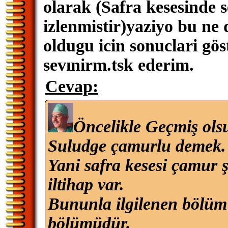
olarak (Safra kesesinde s
izlenmistir)yaziyo bu ne
oldugu icin sonuclari gös
sevınirm.tsk ederim.
Cevap:
Öncelikle Geçmiş ols
Suludge çamurlu demek.
Yani safra kesesi çamur ş
iltihap var.
Bununla ilgilenen bölüm 
bölümüdür.