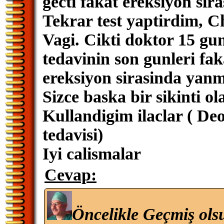
gecti fakat ereksiyon sir
Tekrar test yaptirdim, C
Vagi. Cikti doktor 15 gu
tedavinin son gunleri fak
ereksiyon sirasinda yanm
Sizce baska bir sikinti ol
Kullandigim ilaclar ( Deo
tedavisi)
Iyi calismalar
Cevap:
Öncelikle Geçmiş ols