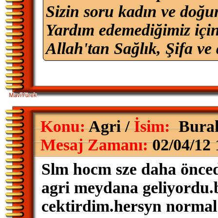
Sizin soru kadın ve doğum
Yardım edemediğimiz içi
Allah'tan Sağlık, Şifa ve 
Konu:
Agri /
İsim:
Bura
Mesaj Zamanı:
02/04/12 
Slm hocm sze daha önced
agri meydana geliyordu.
cektirdim.hersyn normal