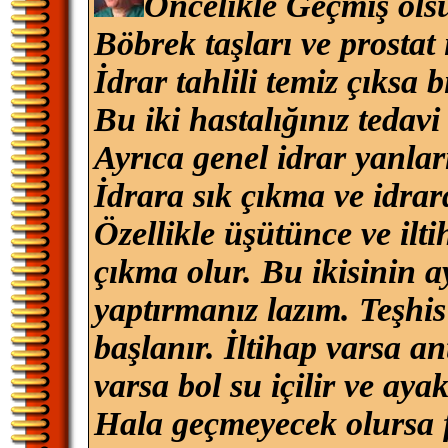
Öncelikle Geçmiş ols
Böbrek taşları ve prostat 
İdrar tahlili temiz çıksa b
Bu iki hastalığınız tedavi 
Ayrıca genel idrar yanlar
İdrara sık çıkma ve idra
Özellikle üşütünce ve ilt
çıkma olur. Bu ikisinin a
yaptırmanız lazım. Teşhi
başlanır. İltihap varsa a
varsa bol su içilir ve aya
Hala geçmeyecek olursa f