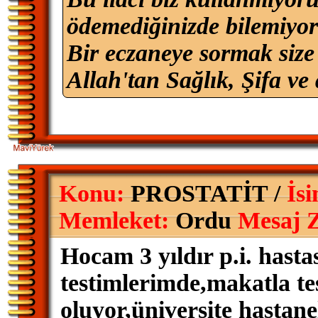
ödemediğinizde bilemiyo
Bir eczaneye sormak size
Allah'tan Sağlık, Şifa ve 
Konu:
PROSTATİT /
İs
Memleket:
Ordu
Mesaj 
Hocam 3 yıldır p.i. hast
testimlerimde,makatla tes
oluyor,üniversite hastane