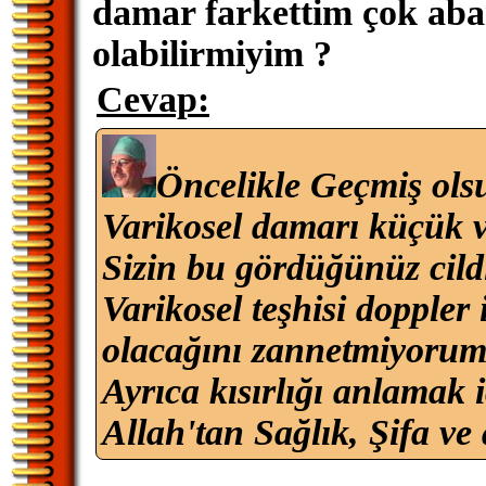
damar farkettim çok abart
olabilirmiyim ?
Cevap:
Öncelikle Geçmiş ols
Varikosel damarı küçük ve
Sizin bu gördüğünüz cildi
Varikosel teşhisi doppler 
olacağını zannetmiyorum
Ayrıca kısırlığı anlamak i
Allah'tan Sağlık, Şifa ve 