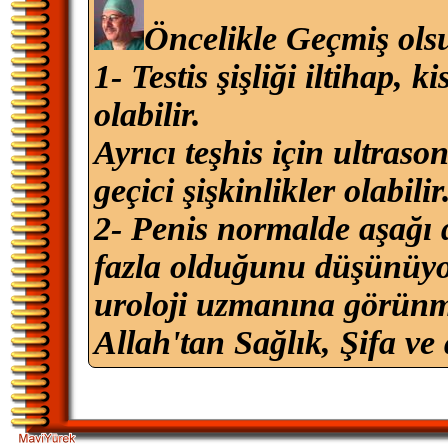
Öncelikle Geçmiş ols
1- Testis şişliği iltihap, 
olabilir.
Ayrıcı teşhis için ultras
geçici şişkinlikler olabilir
2- Penis normalde aşağı d
fazla olduğunu düşünüyo
uroloji uzmanına görünm
Allah'tan Sağlık, Şifa ve 