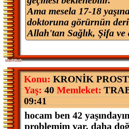
geçmesi beklenebilir.
Ama mesela 17-18 yaşına 
doktoruna görürnün der
Allah'tan Sağlık, Şifa ve 
Konu:
KRONİK PROSTA
Yaş:
40
Memleket:
TRA
09:41
hocam ben 42 yaşındayı
problemim var. daha doğ