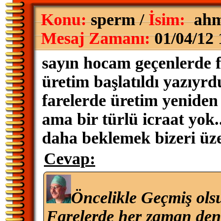
Konu:
sperm /
İsim:
ahm
Mesaj Zamanı:
01/04/12 
sayın hocam geçenlerde f
üretim başlatıldı yazıyr
farelerde üretim yeniden
ama bir türlü icraat yok..
daha beklemek bizeri üz
Cevap:
Öncelikle Geçmiş ols
Farelerde her zaman den