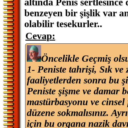
altında Penis sertlesince
benzeyen bir şişlik var 
olabilir tesekurler..
Cevap:
Öncelikle Geçmiş ols
1- Peniste tahrişi, Sık ve
faaliyetlerden sonra bu şi
Peniste şişme ve damar 
mastürbasyonu ve cinsel fa
düzene sokmalısınız. Ayrı
için bu organa nazik dav