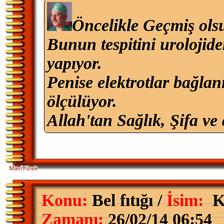
Öncelikle Geçmiş ols
Bunun tespitini urolojide
yapıyor.
Penise elektrotlar bağlanı
ölçülüyor.
Allah'tan Sağlık, Şifa ve 
Konu:
Bel fıtığı /
İsim:
K
Zamanı:
26/02/14 06:54