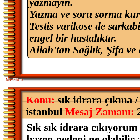
yazmayın.
Yazma ve soru sorma kur
Testis varikose de sarkab
engel bir hastalıktır.
Allah'tan Sağlık, Şifa ve 
Konu:
sık idrara çıkma 
istanbul
Mesaj Zamanı:
2
Sık sık idrara cıkıyoru
bazen nedeni ne olabilir