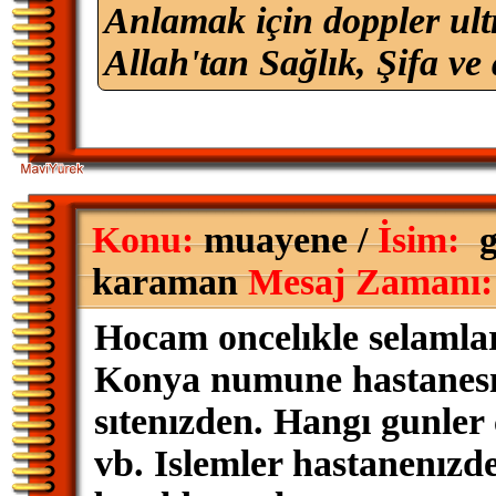
Anlamak için doppler ult
Allah'tan Sağlık, Şifa ve 
Konu:
muayene /
İsim:
g
karaman
Mesaj Zamanı:
Hocam oncelıkle selamlar
Konya numune hastanesın
sıtenızden. Hangı gunler 
vb. Islemler hastanenızde