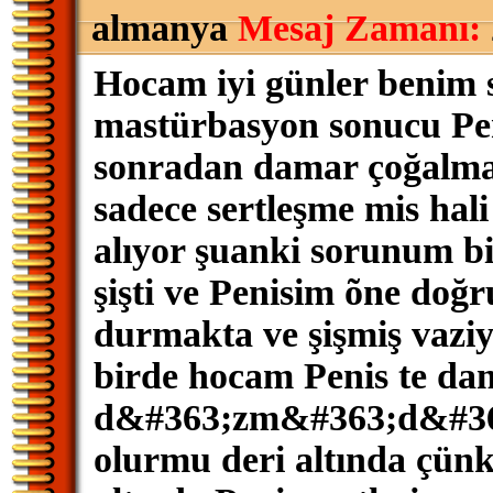
almanya
Mesaj Zamanı:
Hocam iyi günler benim 
mastürbasyon sonucu Peni
sonradan damar çoğalma
sadece sertleşme mis hali
alıyor şuanki sorunum bir
şişti ve Penisim õne doğ
durmakta ve şişmiş vaziyet
birde hocam Penis te da
d&#363;zm&#363;d&#363
olurmu deri altında çünk