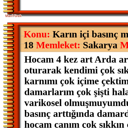
Konu:
Karın içi basınç 
18
Memleket:
Sakarya
M
Hocam 4 kez art Arda ar
oturarak kendimi çok sık
karnımı çok içime çektim
damarlarım çok şişti hal
varikosel olmuşmuyumdu
basınç arttığında damar
hocam canım çok sıkkın c