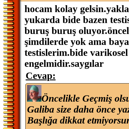
hocam kolay gelsin.yaklaş
yukarda bide bazen testi
buruş buruş oluyor.öncele
şimdilerde yok ama baya
testislerim.bide varikos
engelmidir.saygılar
Cevap:
Öncelikle Geçmiş ols
Galiba size daha önce ya
Başlığa dikkat etmiyorsu