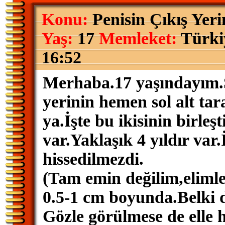
Konu:
Penisin Çıkış Yer
Yaş:
17
Memleket:
Türki
16:52
Merhaba.17 yaşındayım.S
yerinin hemen sol alt tara
ya.İşte bu ikisinin birleşt
var.Yaklaşık 4 yıldır var
hissedilmezdi.
(Tam emin değilim,elimle
0.5-1 cm boyunda.Belki d
Gözle görülmese de elle h