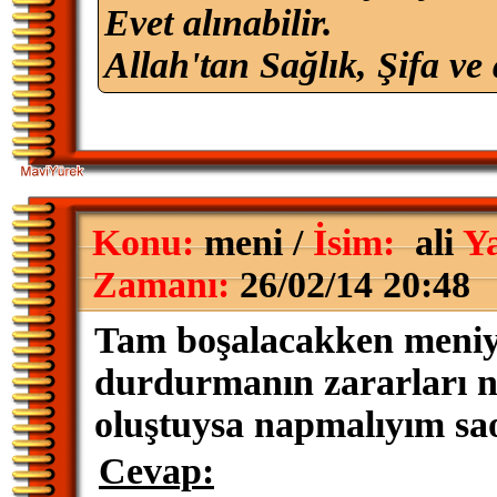
Evet alınabilir.
Allah'tan Sağlık, Şifa ve 
Konu:
meni /
İsim:
ali
Ya
Zamanı:
26/02/14 20:48
Tam boşalacakken meniyi
durdurmanın zararları n
oluştuysa napmalıyım sa
Cevap: