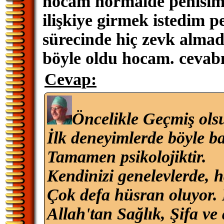
hocam normalde penisim 
ilişkiye girmek istedim pe
sürecinde hiç zevk alma
böyle oldu hocam. cevabı
Cevap:
Öncelikle Geçmiş ols
İlk deneyimlerde böyle baş
Tamamen psikolojiktir.
Kendinizi genelevlerde, h
Çok defa hüsran oluyor. 
Allah'tan Sağlık, Şifa ve 