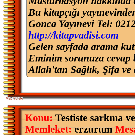
Masturbasyon hakkında ol
Bu kitapçığı yayınevinden
Gonca Yayınevi Tel: 021
http://kitapvadisi.com
Gelen sayfada arama kut
Eminim sorunuza cevap b
Allah'tan Sağlık, Şifa ve 
Konu:
Testiste sarkma ve
Memleket:
erzurum
Mes