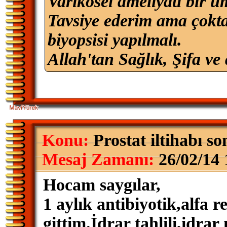
Varikosel ameliyatı bir u
Tavsiye ederim ama çokta
biyopsisi yapılmalı.
Allah'tan Sağlık, Şifa ve 
Konu:
Prostat iltihabı so
Mesaj Zamanı:
26/02/14 
Hocam saygılar,
1 aylık antibiyotik,alfa 
gittim.İdrar tahlili,idrar