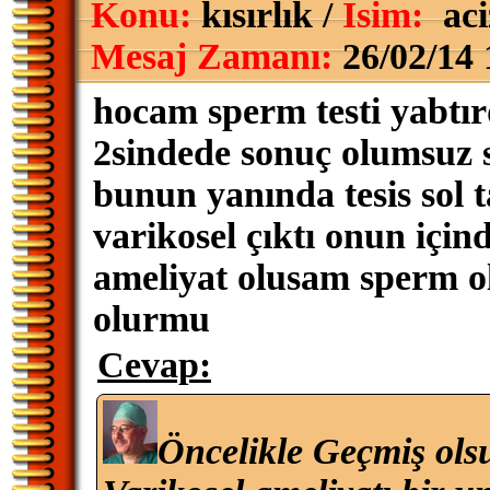
Konu:
kısırlık /
İsim:
ac
Mesaj Zamanı:
26/02/14 
hocam sperm testi yabtır
2sindede sonuç olumsuz 
bunun yanında tesis sol 
varikosel çıktı onun için
ameliyat olusam sperm o
olurmu
Cevap:
Öncelikle Geçmiş ols