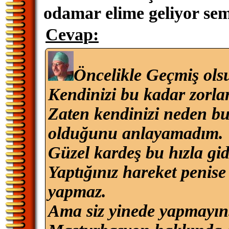
odamar elime geliyor sem
Cevap:
Öncelikle Geçmiş ols
Kendinizi bu kadar zorla
Zaten kendinizi neden bu 
olduğunu anlayamadım.
Güzel kardeş bu hızla gi
Yaptığınız hareket penise 
yapmaz.
Ama siz yinede yapmayın