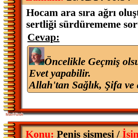
Hocam ara sıra ağrı oluşt
sertliği sürdürememe so
Cevap:
Öncelikle Geçmiş ols
Evet yapabilir.
Allah'tan Sağlık, Şifa ve 
Konu:
Penis sismesi /
İsi