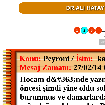
DR.ALI HATAY 
1
2
3
4
...
To
Mes
Konu:
Peyroni /
İsim:
ka
Mesaj Zamanı:
27/02/14 
Hocam d&#363;nde yazmış
öncesi şimdi yine oldu sol
burunmus ve damarlarda 