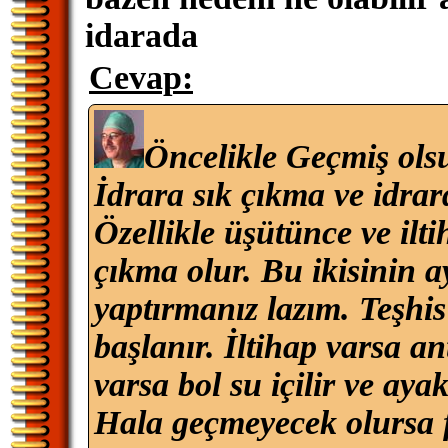
idarada
Cevap:
Öncelikle Geçmiş ols
İdrara sık çıkma ve idra
Özellikle üşütünce ve ilt
çıkma olur. Bu ikisinin a
yaptırmanız lazım. Teşhi
başlanır. İltihap varsa a
varsa bol su içilir ve aya
Hala geçmeyecek olursa f