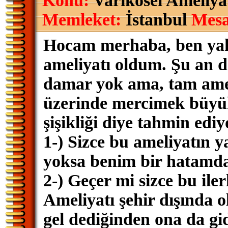
Konu:
Varikosel Ameliyat
Memleket:
İstanbul
Mesa
Hocam merhaba, ben yakl
ameliyatı oldum. Şu an da
damar yok ama, tam amel
üzerinde mercimek büyük
şişikliği diye tahmin edi
1-) Sizce bu ameliyatın ya
yoksa benim bir hatamdan
2-) Geçer mi sizce bu ile
Ameliyatı şehir dışında 
gel dediğinden ona da g