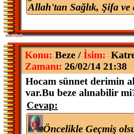
Allah'tan Sağlık, Şifa ve 
Konu:
Beze /
İsim:
Katr
Zamanı:
26/02/14 21:38
Hocam sünnet derimin al
var.Bu beze alınabilir mi?
Cevap:
Öncelikle Geçmiş ols