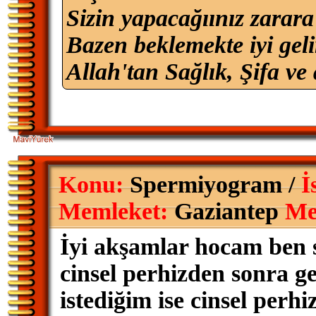
Sizin yapacağıınız zarara
Bazen beklemekte iyi geli
Allah'tan Sağlık, Şifa ve 
Konu:
Spermiyogram /
İ
Memleket:
Gaziantep
Me
İyi akşamlar hocam ben 
cinsel perhizden sonra 
istediğim ise cinsel perh