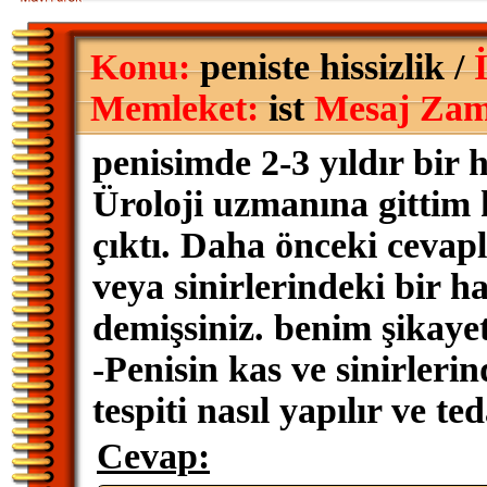
Konu:
peniste hissizlik /
Memleket:
ist
Mesaj Zam
penisimde 2-3 yıldır bir h
Üroloji uzmanına gittim
çıktı. Daha önceki cevapl
veya sinirlerindeki bir has
demişsiniz. benim şikaye
-Penisin kas ve sinirleri
tespiti nasıl yapılır ve
Cevap: