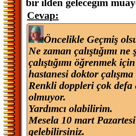
bır ılden gelecegım mua
Cevap:
Öncelikle Geçmiş ols
Ne zaman çalıştığımı ne 
çalıştığımı öğrenmek iç
hastanesi doktor çalışma l
Renkli doppleri çok defa 
olmuyor.
Yardımcı olabilirim.
Mesela 10 mart Pazartesi
gelebilirsiniz.