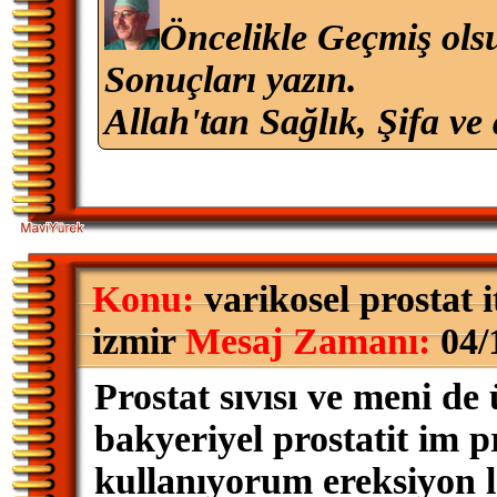
Öncelikle Geçmiş ols
Sonuçları yazın.
Allah'tan Sağlık, Şifa ve 
Konu:
varikosel prostat i
izmir
Mesaj Zamanı:
04/
Prostat sıvısı ve meni d
bakyeriyel prostatit im 
kullanıyorum ereksiyon 