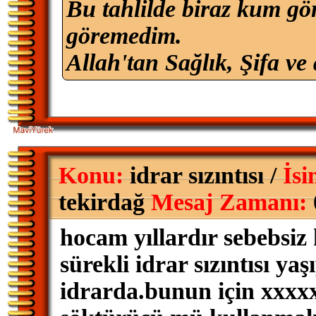
Bu tahlilde biraz kum gö
göremedim.
Allah'tan Sağlık, Şifa ve 
Konu:
idrar sızıntısı /
İsi
tekirdağ
Mesaj Zamanı:
hocam yıllardır sebebsiz
sürekli idrar sızıntısı y
idrarda.bunun için xxxx