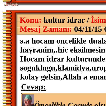
Konu:
kultur idrar /
İsim
Mesaj Zamanı:
04/11/15 
s.a hocam oncelikle dualar
hayranim,,hic eksilmesin 
Hocam idrar kulturunde
soguklugu,klamidya,urop
kolay gelsin,Allah a ema
Cevap:
Öncelikle Geçmiş ols