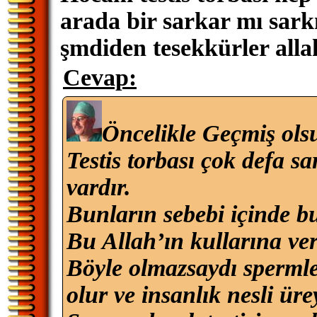
arada bir sarkar mı sark
şmdiden tesekkürler allah
Cevap:
Öncelikle Geçmiş ols
Testis torbası çok defa sa
vardır.
Bunların sebebi içinde bu
Bu Allah’ın kullarına ve
Böyle olmazsaydı spermle
olur ve insanlık nesli ür