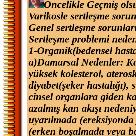
Öncelikle Geçmiş ols
Varikosle sertleşme soru
Genel sertleşme sorunları
Sertleşme problemi neden
1-Organik(bedensel hasta
a)Damarsal Nedenler: Kal
yüksek kolesterol, aterosk
diyabet(şeker hastalığı), 
cinsel organlara giden ka
azalmış kan akışı nedeniyl
uyarılmada (ereksiyonda 
(erken boşalmada veya 