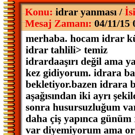
Konu:
idrar yanması /
İs
Mesaj Zamanı:
04/11/15 
merhaba. hocam idrar kü
idrar tahlili> temiz
idrardaaşırı değil ama y
kez gidiyorum. idrara ba
bekletiyor.bazen idrara 
aşağısından iki ayrı şekil
sonra husursuzluğum var
daha çiş yapınca günüm 
var diyemiyorum ama ora