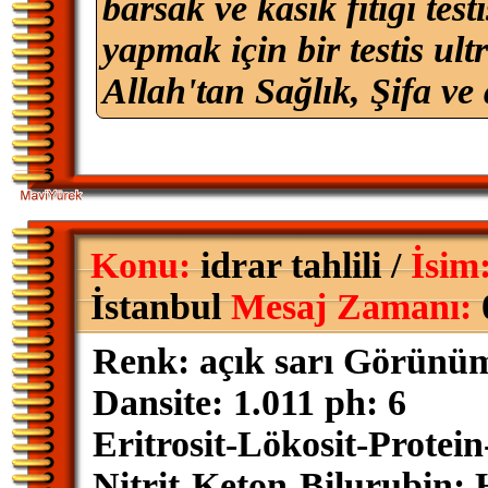
barsak ve kasık fıtığı tes
yapmak için bir testis ult
Allah'tan Sağlık, Şifa ve 
Konu:
idrar tahlili /
İsim
İstanbul
Mesaj Zamanı:
Renk: açık sarı Görünü
Dansite: 1.011 ph: 6
Eritrosit-Lökosit-Protei
Nitrit-Keton-Bilurubin: 