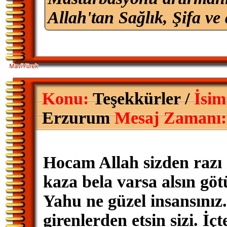
Allah'tan Sağlık, Şifa ve 
Konu:
Teşekkürler /
İsim
Erzurum
Mesaj Zamanı:
Hocam Allah sizden razı
kaza bela varsa alsın göt
Yahu ne güzel insansını
girenlerden etsin sizi. İ