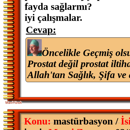
fayda sağlarmı?
iyi çalışmalar.
Cevap:
Öncelikle Geçmiş ols
Prostat değil prostat ilti
Allah'tan Sağlık, Şifa ve 
Konu:
mastürbasyon /
İs