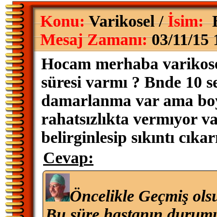
Konu:
Varikosel /
İsim:
B
Mesaj Zamanı:
03/11/15 
Hocam merhaba varikosel 
süresi varmı ? Bnde 10 se
damarlanma var ama boyu
rahatsızlıkta vermıyor v
belirginlesip sıkıntı cık
Cevap:
Öncelikle Geçmiş ols
Bu süre hastanın durumu