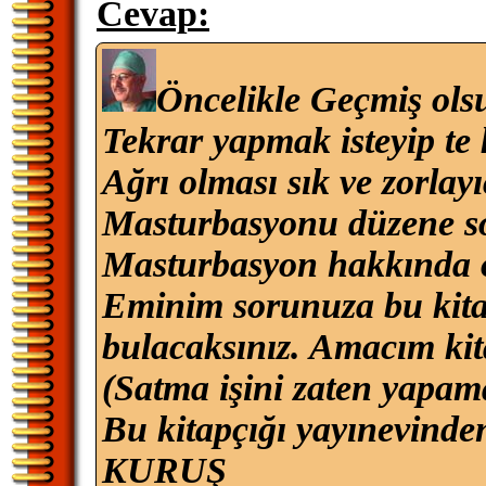
Cevap:
Öncelikle Geçmiş ols
Tekrar yapmak isteyip te
Ağrı olması sık ve zorlay
Masturbasyonu düzene so
Masturbasyon hakkında ol
Eminim sorunuza bu kitap
bulacaksınız. Amacım kit
(Satma işini zaten yapa
Bu kitapçığı yayınevinden
KURUŞ