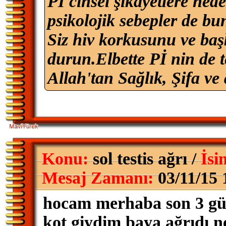
Pİ cinsel şikayetlere nede
psikolojik sebepler de bu
Siz hiv korkusunu ve baş
durun.Elbette Pİ nin de t
Allah'tan Sağlık, Şifa ve 
Konu:
sol testis ağrı /
İsi
Mesaj Zamanı:
03/11/15 
hocam merhaba son 3 gün
kot giydim baya ağrıdı ne