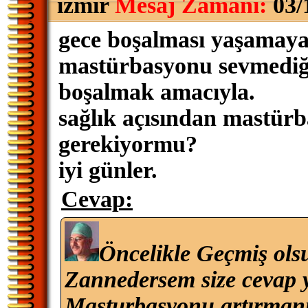
izmir
Mesaj Zamanı:
03/
gece boşalması yaşamaya
mastürbasyonu sevmediği
boşalmak amacıyla.
sağlık açısından mastürb
gerekiyormu?
iyi günler.
Cevap:
Öncelikle Geçmiş ols
Zannedersem size cevap 
Masturbasyonu artırmanı