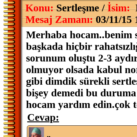
Konu:
Sertleşme /
İsim:
Mesaj Zamanı:
03/11/15 
Merhaba hocam..benim s
başkada hiçbir rahatsızl
sorunum oluştu 2-3 aydır
olmuyor olsada kabul nor
gibi dimdik sürekli sert
bişey demedi bu duruma n
hocam yardım edin.çok t
Cevap: