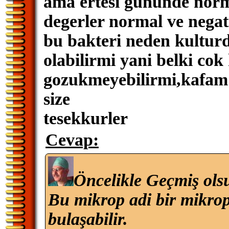
ama ertesi gununde norma
degerler normal ve negati
bu bakteri neden kultur
olabilirmi yani belki co
gozukmeyebilirmi,kafam 
size
tesekkurler
Cevap:
Öncelikle Geçmiş ols
Bu mikrop adi bir mikropt
bulaşabilir.