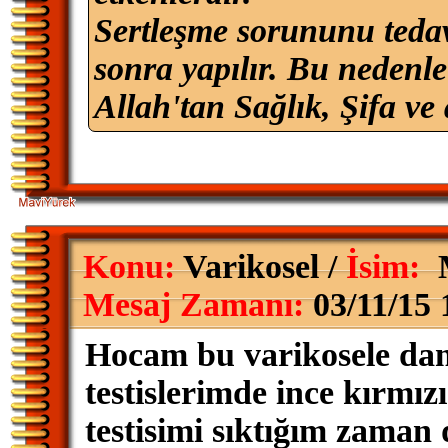
Sertleşme sorununu tedav
sonra yapılır. Bu nedenle 
Allah'tan Sağlık, Şifa ve 
Konu:
Varikosel /
İsim:
M
Mesaj Zamanı:
03/11/15 
Hocam bu varikosele dam
testislerimde ince kırmı
testisimi sıktığım zaman