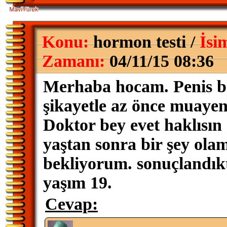
Konu:
hormon testi /
İsi
Zamanı:
04/11/15 08:36
Merhaba hocam. Penis b
şikayetle az önce muaye
Doktor bey evet haklısın
yaştan sonra bir şey ola
bekliyorum. sonuçlandık
yaşım 19.
Cevap: