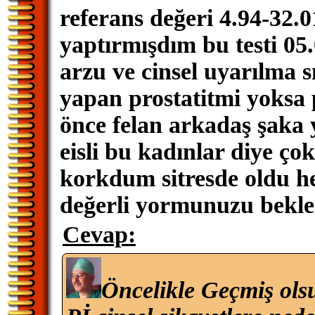
referans değeri 4.94-32.
yaptırmışdım bu testi 05
arzu ve cinsel uyarılma s
yapan prostatitmi yoksa 
önce felan arkadaş şaka ya
eisli bu kadınlar diye 
korkdum sitresde oldu he
değerli yormunuzu bekle
Cevap:
Öncelikle Geçmiş ols