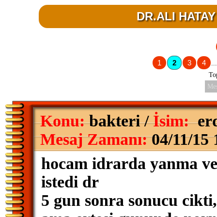
DR.ALI HATAY 
1
2
3
4
...
To
Mes
Konu:
bakteri /
İsim:
er
Mesaj Zamanı:
04/11/15 
hocam idrarda yanma ve b
istedi dr
5 gun sonra sonucu cikti