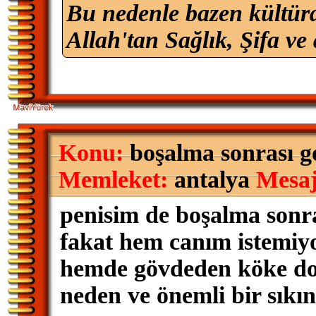
Bu nedenle bazen kültürd
Allah'tan Sağlık, Şifa ve 
Konu:
boşalma sonrası go
Memleket:
antalya
Mesaj
penisim de boşalma sonr
fakat hem canım istemiy
hemde gövdeden köke doğ
neden ve önemli bir sıkı