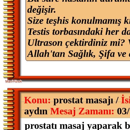
değişir.
Size teşhis konulmamış ki
Testis torbasındaki her d
Ultrason çektirdiniz mi?
Allah'tan Sağlık, Şifa ve 
Konu:
prostat masajı /
İs
aydın
Mesaj Zamanı:
03/
prostatı masaj yaparak b