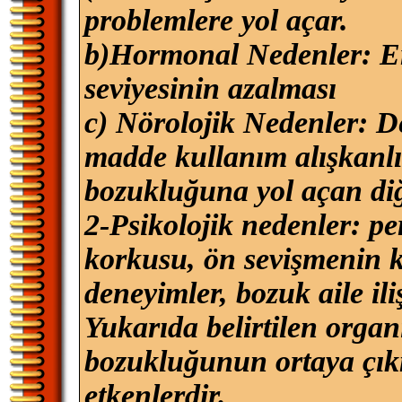
problemlere yol açar.
b)Hormonal Nedenler: Er
seviyesinin azalması
c) Nörolojik Nedenler: De
madde kullanım alışkanlık
bozukluğuna yol açan diğ
2-Psikolojik nedenler: pe
korkusu, ön sevişmenin kıs
deneyimler, bozuk aile iliş
Yukarıda belirtilen organi
bozukluğunun ortaya çık
etkenlerdir.