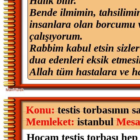
Halık bilir.
Bende ilmimin, tahsilimi
insanlara olan borcumu v
çalışıyorum.
Rabbim kabul etsin sizler 
dua edenleri eksik etmesi
Allah tüm hastalara ve ha
Konu:
testis torbasının 
Memleket:
istanbul
Mesa
Hocam testis torbası hep