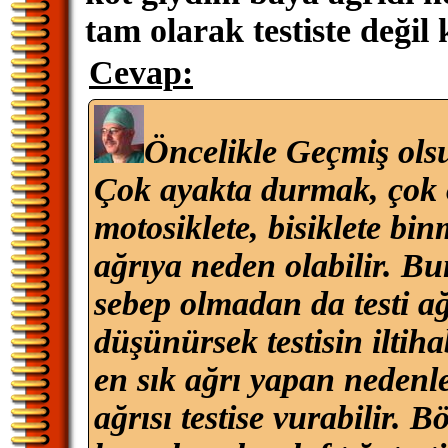
tam olarak testiste değil 
Cevap:
Öncelikle Geçmiş ols
Çok ayakta durmak, çok 
motosiklete, bisiklete bi
ağrıya neden olabilir. Bun
sebep olmadan da testi ağ
düşünürsek testisin iltihab
en sık ağrı yapan nedenle
ağrısı testise vurabilir. B