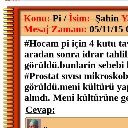
Konu:
Pi /
İsim:
Şahin
Y
Mesaj Zamanı:
05/11/15 
#Hocam pi için 4 kutu ta
aradan sonra idrar tahlili
görüldü.bunlarin sebebi
#Prostat sıvısı mikroskob
görüldü.meni kültürü yap
alındı. Meni kültürüne g
Cevap: