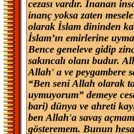
cezası vardır. İnanan ins
inanç yoksa zaten mesel
olarak İslam dininden ka
İslam’ın emirlerine uyma
Bence geneleve gidip zin
sakıncalı olanı budur. Al
Allah' a ve peygambere s
“Ben seni Allah olarak t
uymuyorum” demeye cesare
bari) dünya ve ahreti kay
ben Allah'a savaş açmam
gösteremem. Bunun hesa