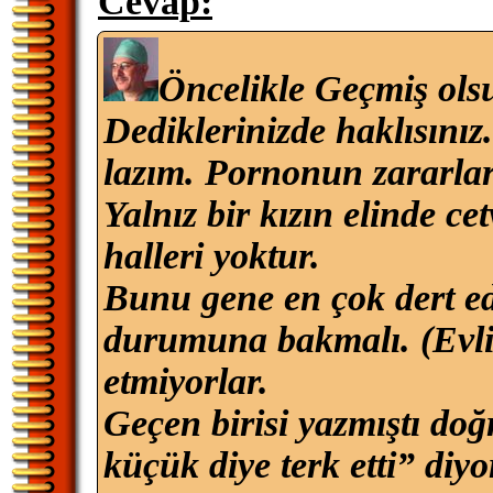
Cevap:
Öncelikle Geçmiş ols
Dediklerinizde haklısınız
lazım. Pornonun zararları
Yalnız bir kızın elinde ce
halleri yoktur.
Bunu gene en çok dert ed
durumuna bakmalı. (Evlil
etmiyorlar.
Geçen birisi yazmıştı d
küçük diye terk etti” diy