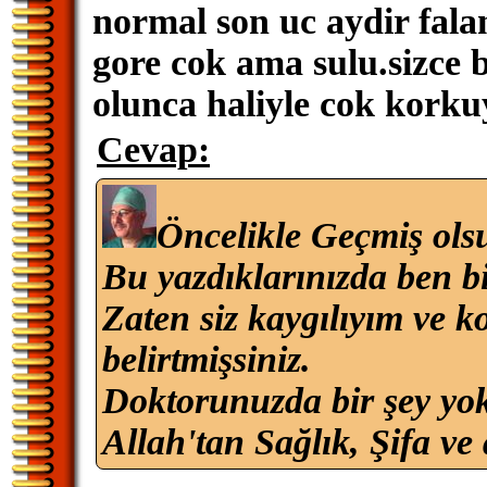
normal son uc aydir fala
gore cok ama sulu.sizce b
olunca haliyle cok kork
Cevap:
Öncelikle Geçmiş ols
Bu yazdıklarınızda ben b
Zaten siz kaygılıyım ve
belirtmişsiniz.
Doktorunuzda bir şey yo
Allah'tan Sağlık, Şifa ve 