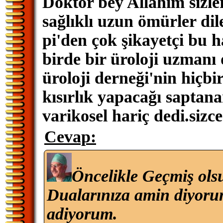
Doktor bey Allahım sizlere
sağlıklı uzun ömürler di
pi'den çok şikayetçi bu h
birde bir üroloji uzmanı 
üroloji derneği'nin hiçbir
kısırlık yapacağı saptana
varikosel hariç dedi.siz
Cevap:
Öncelikle Geçmiş ols
Dualarınıza amin diyoru
adiyorum.