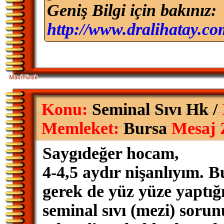
Geniş Bilgi için bakınız:
http://www.dralihatay.co
Konu:
Seminal Sıvı Hk /
Memleket:
Bursa
Mesaj 
Saygıdeğer hocam,
4-4,5 aydır nişanlıyım. B
gerek de yüz yüze yaptığ
seminal sıvı (mezi) sor