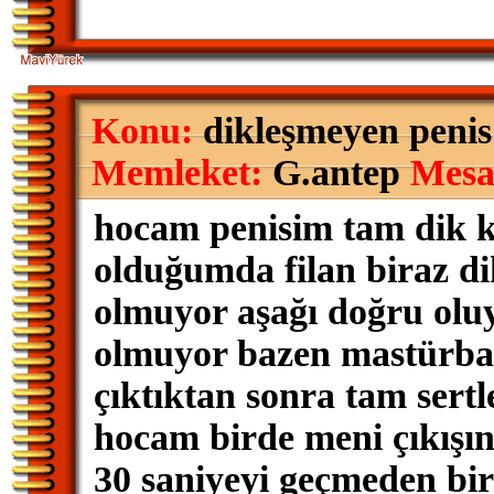
Konu:
dikleşmeyen penis
Memleket:
G.antep
Mesa
hocam penisim tam dik k
olduğumda filan biraz d
olmuyor aşağı doğru oluy
olmuyor bazen mastürba
çıktıktan sonra tam sertl
hocam birde meni çıkışı
30 saniyeyi geçmeden bir