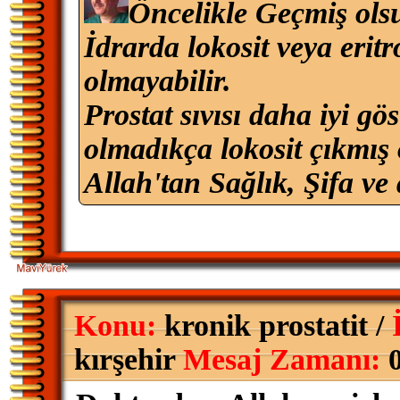
Öncelikle Geçmiş ols
İdrarda lokosit veya erit
olmayabilir.
Prostat sıvısı daha iyi g
olmadıkça lokosit çıkmış 
Allah'tan Sağlık, Şifa ve 
Konu:
kronik prostatit /
kırşehir
Mesaj Zamanı:
0