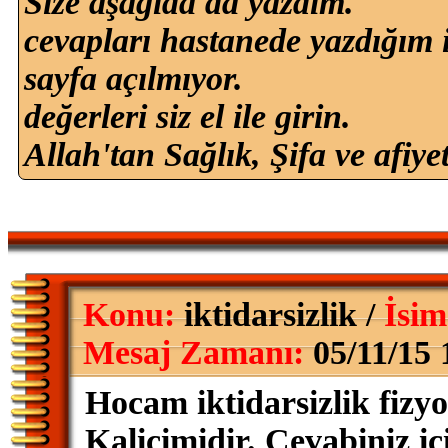
Size aşağıda da yazdım.
cevapları hastanede yazdığım 
sayfa açılmıyor.
değerleri siz el ile girin.
Allah'tan Sağlık, Şifa ve afiyet
Konu:
iktidarsizlik /
İsim
Mesaj Zamanı:
05/11/15 
Hocam iktidarsizlik fizyo
Kalicimidir. Cevabiniz i