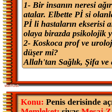
1- Bir insanın neresi ağı
atalar. Elbette Pİ si ola
Pİ li hastaların ekserisi 
olaya birazda psikolojik y
2- Koskoca prof ve uroloj
düşer mi?
Allah'tan Sağlık, Şifa ve 
Konu:
Penis derisinde aç
Memleket:
sivas
Mesaj Z