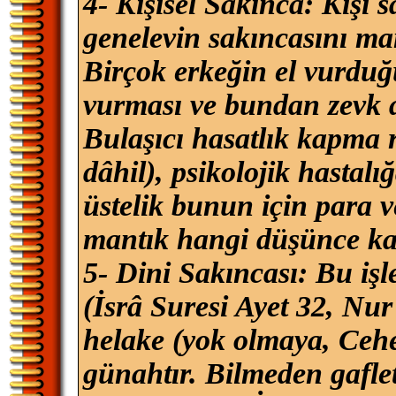
4- Kişisel Sakınca: Kişi sa
genelevin sakıncasını man
Birçok erkeğin el vurduğu
vurması ve bundan zevk a
Bulaşıcı hasatlık kapma r
dâhil), psikolojik hastal
üstelik bunun için para 
mantık hangi düşünce ka
5- Dini Sakıncası: Bu işl
(İsrâ Suresi Ayet 32, Nur
helake (yok olmaya, Ceh
günahtır. Bilmeden gaflet