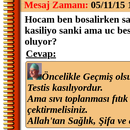
Mesaj Zamanı:
05/11/15 
Hocam ben bosalirken sag 
kasiliyo sanki ama uc be
oluyor?
Cevap:
Öncelikle Geçmiş ols
Testis kasılıyordur.
Ama sıvı toplanması fıtık 
çektirmelisiniz.
Allah'tan Sağlık, Şifa ve 