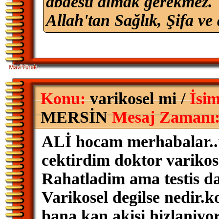
abdesti almak gerekmez.
Allah'tan Sağlık, Şifa ve 
Konu:
varikosel mi /
İsim
MERSİN
Mesaj Zamanı
ALİ hocam merhabalar..te
cektirdim doktor varikose
Rahatladim ama testis da
Varikosel degilse nedir.k
bana kan akisi hizlaniyor