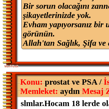
Bir sorun olacağını zan
şikayetlerinizde yok.
Evham yapıyorsanız bir u
görünün.
Allah'tan Sağlık, Şifa ve 
Konu:
prostat ve PSA /
İ
Memleket:
aydın
Mesaj 
slmlar.Hocam 18 lerde ol