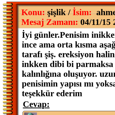
Konu:
şişlik /
İsim:
ahm
Mesaj Zamanı:
04/11/15 
İyi günler.Penisim inikke
ince ama orta kısma aşağı
tarafı şiş. ereksiyon ha
inkken dibi bi parmaksa
kalınlığına oluşuyor. uzu
penisimin yapısı mı yoks
teşekkür ederim
Cevap: