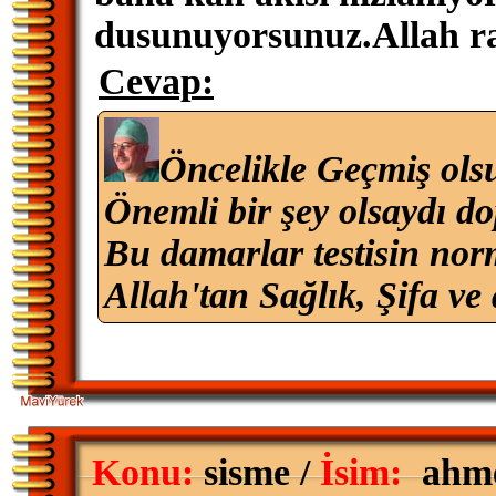
dusunuyorsunuz.Allah ra
Cevap:
Öncelikle Geçmiş ols
Önemli bir şey olsaydı do
Bu damarlar testisin nor
Allah'tan Sağlık, Şifa ve 
Konu:
sisme /
İsim:
ahm