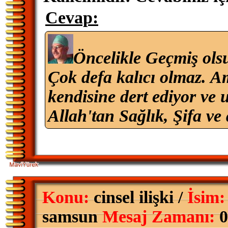
Cevap:
Öncelikle Geçmiş ols
Çok defa kalıcı olmaz. 
kendisine dert ediyor ve 
Allah'tan Sağlık, Şifa ve 
Konu:
cinsel ilişki /
İsim:
samsun
Mesaj Zamanı:
0