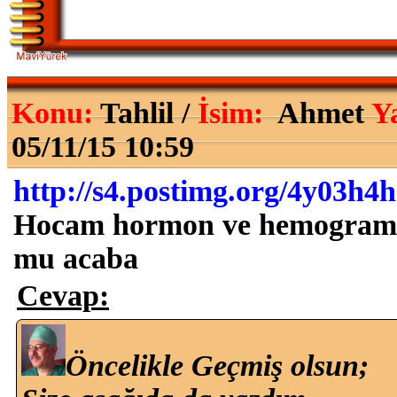
Konu:
Tahlil /
İsim:
Ahmet
Y
05/11/15 10:59
http://s4.postimg.org/4y03h
Hocam hormon ve hemogram s
mu acaba
Cevap:
Öncelikle Geçmiş olsun;