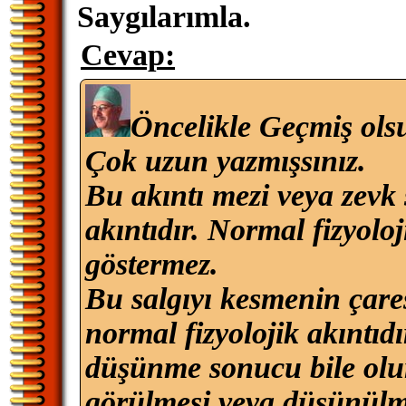
Saygılarımla.
Cevap:
Öncelikle Geçmiş ols
Çok uzun yazmışsınız.
Bu akıntı mezi veya zevk
akıntıdır. Normal fizyoloj
göstermez.
Bu salgıyı kesmenin çares
normal fizyolojik akıntıdı
düşünme sonucu bile olur
görülmesi veya düşünülme