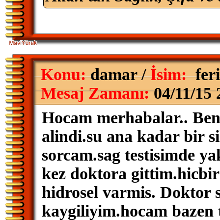
Konu:
damar /
İsim:
fer
Mesaj Zamanı:
04/11/15 
Hocam merhabalar.. Ben te
alindi.su ana kadar bir s
sorcam.sag testisimde yak
kez doktora gittim.hicbir
hidrosel varmis. Doktor s
kaygiliyim.hocam bazen 