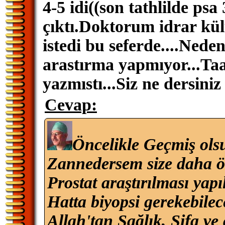
4-5 idi((son tathlilde psa 
çıktı.Doktorum idrar kü
istedi bu seferde....Nedens
arastırma yapmıyor...Taa
yazmıstı...Siz ne dersini
Cevap:
Öncelikle Geçmiş ols
Zannedersem size daha ö
Prostat araştırılması yapı
Hatta biyopsi gerekebilec
Allah'tan Sağlık, Şifa ve 