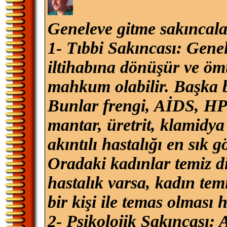
Geneleve gitme sakıncalar
1- Tıbbi Sakıncası: Gene
iltihabına dönüşür ve öm
mahkum olabilir. Başka bu
Bunlar frengi, AİDS, HPV
mantar, üretrit, klamidya
akıntılı hastalığı en sık g
Oradaki kadınlar temiz d
hastalık varsa, kadın tem
bir kişi ile temas olması
2- Psikolojik Sakıncası: 