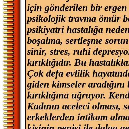
için gönderilen bir ergen
psikolojik travma ömür 
psikiyatri hastalığa neden
boşalma, sertleşme sorunl
sinir, stres, ruhi depres
kırıklığıdır. Bu hastalıkl
Çok defa evlilik hayatınd
giden kimseler aradığını
kırıklığına uğruyor. Kendi
Kadının aceleci olması, s
erkeklerden intikam alma
kişinin penisi ile dalga g