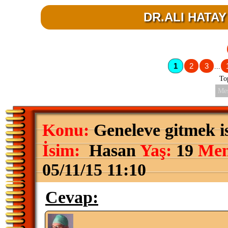
DR.ALI HATAY 
1
2
3
...
To
Mes
Konu:
Geneleve gitmek i
İsim:
Hasan
Yaş:
19
Mem
05/11/15 11:10
Cevap: