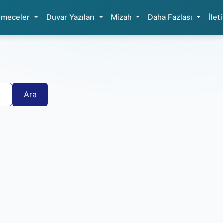
ilmeceler
Duvar Yazıları
Mizah
Daha Fazlası
İlet
Ara