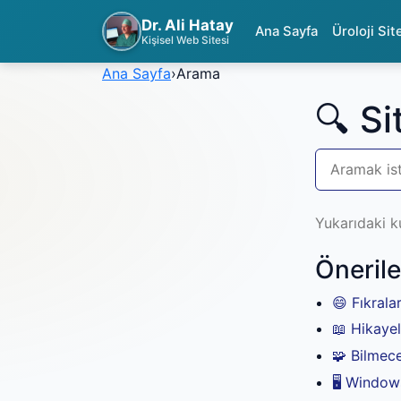
Dr. Ali Hatay
Ana Sayfa
Üroloji Sit
Kişisel Web Sitesi
Ana Sayfa
›
Arama
🔍 S
Yukarıdaki k
Öneril
😄 Fıkrala
📖 Hikayel
🧩 Bilmece
🖥️ Window