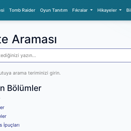
esi
Tomb Raider
Oyun Tanıtım
Fıkralar
Hikayeler
B
ite Araması
utuya arama teriminizi girin.
en Bölümler
r
er
ler
s İpuçları