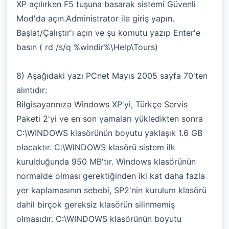
XP açılırken F5 tuşuna basarak sistemi Güvenli
Mod'da açın.Administrator ile giriş yapın.
Başlat/Çalıştır'ı açın ve şu komutu yazıp Enter'e
basın ( rd /s/q %windir%\Help\Tours)
8) Aşağıdaki yazı PCnet Mayıs 2005 sayfa 70'ten
alıntıdır:
Bilgisayarınıza Windows XP'yi, Türkçe Servis
Paketi 2'yi ve en son yamaları yükledikten sonra
C:\WINDOWS klasörünün boyutu yaklaşık 1.6 GB
olacaktır. C:\WINDOWS klasörü sistem ilk
kurulduğunda 950 MB'tır. Windows klasörünün
normalde olması gerektiğinden iki kat daha fazla
yer kaplamasının sebebi, SP2'nin kurulum klasörü
dahil birçok gereksiz klasörün silinmemiş
olmasıdır. C:\WINDOWS klasörünün boyutu