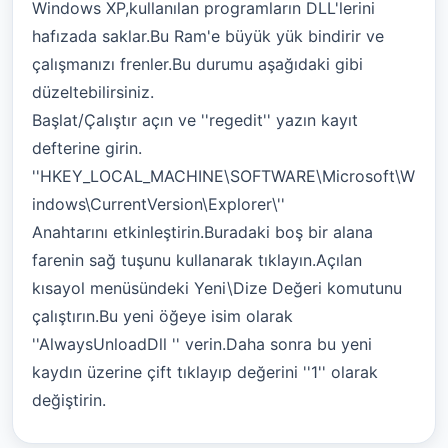
Windows XP,kullanılan programların DLL'lerini
hafızada saklar.Bu Ram'e büyük yük bindirir ve
çalışmanızı frenler.Bu durumu aşağıdaki gibi
düzeltebilirsiniz.
Başlat/Çalıştır açın ve ''regedit'' yazın kayıt
defterine girin.
''HKEY_LOCAL_MACHINE\SOFTWARE\Microsoft\W
indows\CurrentVersion\Explorer\''
Anahtarını etkinleştirin.Buradaki boş bir alana
farenin sağ tuşunu kullanarak tıklayın.Açılan
kısayol menüsündeki Yeni\Dize Değeri komutunu
çalıştırın.Bu yeni öğeye isim olarak
''AlwaysUnloadDll '' verin.Daha sonra bu yeni
kaydın üzerine çift tıklayıp değerini ''1'' olarak
değiştirin.