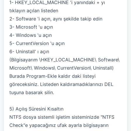
1- HKEY_LOCAL_MACHINE 'i yanındaki + yı
tıklayın açılan listeden
2- Software 'i açın, aynı şekilde takip edin
3- Microsoft 'u açın
4- Windows 'u açın
5- CurrentVersion 'u açın
6- Uninstall' ı açın
(Bilgisayarım \HKEY_LOCAL_MACHINE\ Software\
Microsoft\ Windows\ CurrentVersion\ Uninstall)
Burada Program-Ekle kaldır daki listeyi
göreceksiniz. Listeden kaldıramadıklarınızı DEL
tuşuna basarak silin.
5) Açılış Süresini Kısaltın
NTFS dosya sistemli işletim sisteminizde "NTFS
Check"e yapacağınız ufak ayarla bilgisayarın