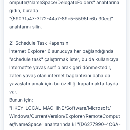
omputer/NameSpace/DelegateFolders" anahtarına
gidin, burada
"{59031a47-3f72-44a7-89c5-5595fe6b 30ee}"
anahtarını silin.
2) Schedule Task Kapansın
İnternet Explorer 6 sunucuya her bağlandığında
"schedule task" çalıştırmak ister, bu da kullanıcıya
Internet'te yavaş surf olarak geri dönmektedir,
zaten yavaş olan internet bağlantısını daha da
yavaşlatmamak için bu özelliği kapatmakta fayda
var.
Bunun için;
"HKEY_LOCAL_MACHINE/Software/Microsoft/
Windows/CurrentVersion/Explorer/RemoteComput
er/NameSpace" anahtarında ki "{D6277990-4C6A-