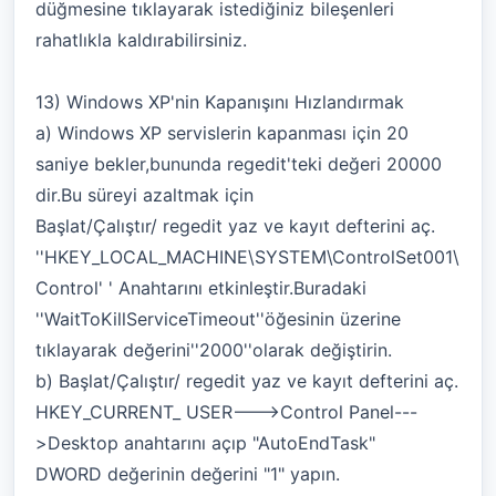
düğmesine tıklayarak istediğiniz bileşenleri
rahatlıkla kaldırabilirsiniz.
13) Windows XP'nin Kapanışını Hızlandırmak
a) Windows XP servislerin kapanması için 20
saniye bekler,bununda regedit'teki değeri 20000
dir.Bu süreyi azaltmak için
Başlat/Çalıştır/ regedit yaz ve kayıt defterini aç.
''HKEY_LOCAL_MACHINE\SYSTEM\ControlSet001\
Control' ' Anahtarını etkinleştir.Buradaki
''WaitToKillServiceTimeout''öğesinin üzerine
tıklayarak değerini''2000''olarak değiştirin.
b) Başlat/Çalıştır/ regedit yaz ve kayıt defterini aç.
HKEY_CURRENT_ USER--->Control Panel---
>Desktop anahtarını açıp "AutoEndTask"
DWORD değerinin değerini "1" yapın.