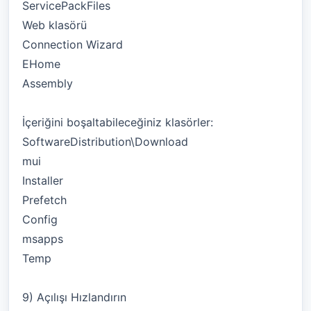
ServicePackFiles
Web klasörü
Connection Wizard
EHome
Assembly
İçeriğini boşaltabileceğiniz klasörler:
SoftwareDistribution\Download
mui
Installer
Prefetch
Config
msapps
Temp
9) Açılışı Hızlandırın