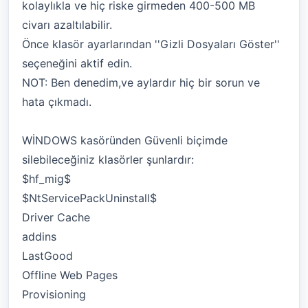
kolaylıkla ve hiç riske girmeden 400-500 MB
civarı azaltılabilir.
Önce klasör ayarlarından ''Gizli Dosyaları Göster''
seçeneğini aktif edin.
NOT: Ben denedim,ve aylardır hiç bir sorun ve
hata çıkmadı.
WİNDOWS kasöründen Güvenli biçimde
silebileceğiniz klasörler şunlardır:
$hf_mig$
$NtServicePackUninstall$
Driver Cache
addins
LastGood
Offline Web Pages
Provisioning