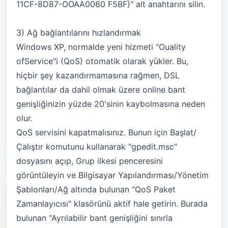
11CF-8D87-OOAA0060 F5BF}" alt anahtarını silin.
3) Ağ bağlantılarını hızlandırmak
Windows XP, normalde yeni hizmeti "Ouality
ofService"i (QoS) otomatik olarak yükler. Bu,
hiçbir şey kazandırmamasına rağmen, DSL
bağlantılar da dahil olmak üzere online bant
genişliğinizin yüzde 20'sinin kaybolmasına neden
olur.
QoS servisini kapatmalısınız. Bunun için Başlat/
Çalıştır komutunu kullanarak "gpedit.msc"
dosyasını açıp, Grup ilkesi penceresini
görüntüleyin ve Bilgisayar Yapılandırması/Yönetim
Şablonları/Ağ altında bulunan "QoS Paket
Zamanlayıcısı" klasörünü aktif hale getirin. Burada
bulunan "Ayrılabilir bant genişliğini sınırla