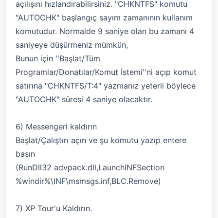
açılışını hızlandırabilirsiniz. "CHKNTFS" komutu
"AUTOCHK" başlangıç sayım zamanının kullanım
komutudur. Normalde 9 saniye olan bu zamanı 4
saniyeye düşürmeniz mümkün,
Bunun için ''Başlat/Tüm
Programlar/Donatılar/Komut İstemi''ni açıp komut
satırına "CHKNTFS/T:4" yazmanız yeterli böylece
"AUTOCHK" süresi 4 saniye olacaktır.
6) Messengeri kaldırın
Başlat/Çalıştırı açın ve şu komutu yazıp entere
basın
(RunDll32 advpack.dll,LaunchINFSection
%windir%\INF\msmsgs.inf,BLC.Remove)
7) XP Tour'u Kaldırın.