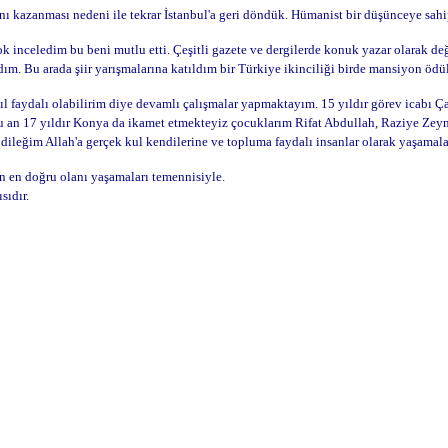
nı kazanması nedeni ile tekrar İstanbul'a geri döndük. Hümanist bir düşünceye sah
k inceledim bu beni mutlu etti. Çeşitli gazete ve dergilerde konuk yazar olarak de
ım. Bu arada şiir yarışmalarına katıldım bir Türkiye ikinciliği birde mansiyon ödü
ıl faydalı olabilirim diye devamlı çalışmalar yapmaktayım. 15 yıldır görev icabı Ç
Şu an 17 yıldır Konya da ikamet etmekteyiz çocuklarım Rifat Abdullah, Raziye Zeyn
dileğim Allah'a gerçek kul kendilerine ve topluma faydalı insanlar olarak yaşamal
n en doğru olanı yaşamaları temennisiyle.
sıdır.