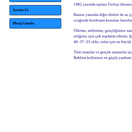
1982 yazında eşimin Üroloji ihtisası
Tavsiye Et
Bunun yanında diğer dinleri de az ço
ocağında konferans konuları hazırlad
Mesaj Gönder
Ülkeme, milletime, gençliğimize nas
ettiğiniz için çok teşekkür ederim. 
40–37–33 oldu, onlar için en büyük 
Tüm insanlar ve gerçek inananlar içi
Rabbim kullarının en güçlü yardımcı