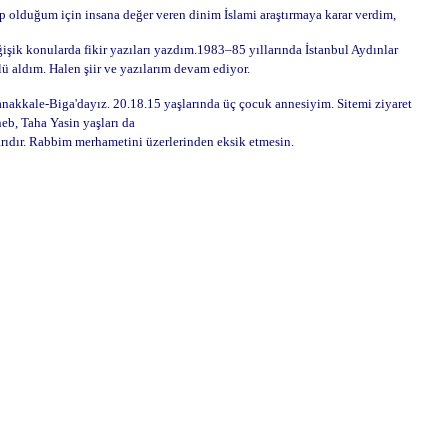
ip olduğum için insana değer veren dinim İslami araştırmaya karar verdim,
ğişik konularda fikir yazıları yazdım.1983–85 yıllarında İstanbul Aydınlar
lü aldım. Halen şiir ve yazılarım devam ediyor.
anakkale-Biga'dayız. 20.18.15 yaşlarında üç çocuk annesiyim. Sitemi ziyaret
eb, Taha Yasin yaşları da
arıdır. Rabbim merhametini üzerlerinden eksik etmesin.