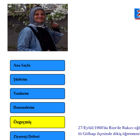
Ana Sayfa
Şiirlerim
Yazılarım
Denemelerim
Özgeçmiş
27/Eylül/1960'da Rize'de Rakıcı oğl
ili Gölbaşı ilçesinde dikiş öğretmen
Ziyaretçi Defteri