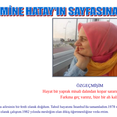
ÖZGEÇMİŞİM
Hayat bir yaprak misali dalından kopar sararı
Farkına geç varırız, bize bir ah kalı
u ailesinin bir ferdi olarak doğdum. Tahsil hayatımı İstanbul'da tamamladım.1978
i olarak çalıştım.1982 yılında mesleğim olan dikiş öğretmenliğine veda ettim.