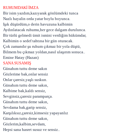
RUHUMDAKİ İMZA
Bir isim yazdım,kazıyarak gönlümdeki tunca
Nazlı hayalin orda yatar boylu boyunca.
Işık düşürdüm,o derin havuzuna kalbimin
Aydınlatacak ruhumu,her gece dalgam durulunca.
Bir türlü gelmedi ümit ismini verdiğim hükümdar,
Kalbimin o sedef tahtına bir gün oturacak.
Çok zamandır şu ruhum çıkmaz bir yola düştü,
Bilmem bu çıkmaz yoldan,nasıl ulaşırım sonuca..
Emine Hatay (Hazan)
SANA SUSAMIŞ
Günahım tuttu deme sakın
Gözlerime bak,onlar sensiz
Onlar çaresiz,yaşlı suskun.
Günahım tuttu deme sakın,
Kalbime bak,kaldı sensiz,
Sevginsiz,çaresiz paramparça.
Günahım tuttu deme sakın,
Sevdama bak,garip sensiz,
Karşılıksız,çaresiz,kimsesiz yapayanlız
Günahım tuttu deme sakın,
Gözlerim,kalbim,sevdam,
Hepsi sana hasret susuz ve sensiz..