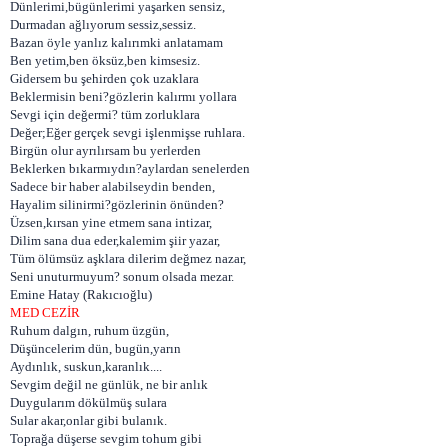
Dünlerimi,bügünlerimi yaşarken sensiz,
Durmadan ağlıyorum sessiz,sessiz.
Bazan öyle yanlız kalırımki anlatamam
Ben yetim,ben öksüz,ben kimsesiz.
Gidersem bu şehirden çok uzaklara
Beklermisin beni?gözlerin kalırmı yollara
Sevgi için değermi? tüm zorluklara
Değer;Eğer gerçek sevgi işlenmişse ruhlara.
Birgün olur ayrılırsam bu yerlerden
Beklerken bıkarmıydın?aylardan senelerden
Sadece bir haber alabilseydin benden,
Hayalim silinirmi?gözlerinin önünden?
Üzsen,kırsan yine etmem sana intizar,
Dilim sana dua eder,kalemim şiir yazar,
Tüm ölümsüz aşklara dilerim değmez nazar,
Seni unuturmuyum? sonum olsada mezar.
Emine Hatay (Rakıcıoğlu)
MED CEZİR
Ruhum dalgın, ruhum üzgün,
Düşüncelerim dün, bugün,yarın
Aydınlık, suskun,karanlık....
Sevgim değil ne günlük, ne bir anlık
Duygularım dökülmüş sulara
Sular akar,onlar gibi bulanık.
Toprağa düşerse sevgim tohum gibi