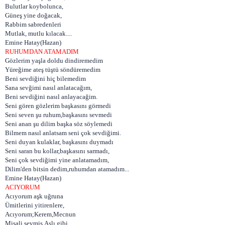
Bulutlar koybolunca,
Güneş yine doğacak,
Rabbim sabredenleri
Mutlak, mutlu kılacak....
Emine Hatay(Hazan)
RUHUMDAN ATAMADIM
Gözlerim yaşla doldu dindiremedim
Yüreğime ateş tüştü söndüremedim
Beni sevdiğini hiç bilemedim
Sana sevğimi nasıl anlatacağım,
Beni sevdiğini nasıl anlayacağim.
Seni gören gözlerim başkasını görmedi
Seni seven şu ruhum,başkasını sevmedi
Seni anan şu dilim başka söz söylemedi
Bilmem nasıl anlatsam seni çok sevdiğimi.
Seni duyan kulaklar, başkasını duymadı
Seni saran bu kollar,başkasını sarmadı,
Seni çok sevdiğimi yine anlatamadım,
Dilim'den bitsin dedim,ruhumdan atamadım...
Emine Hatay(Hazan)
ACIYORUM
Acıyorum aşk uğruna
Ümitlerini yitirenlere,
Acıyorum;Kerem,Mecnun
Misali sevmiş,Aslı gibi