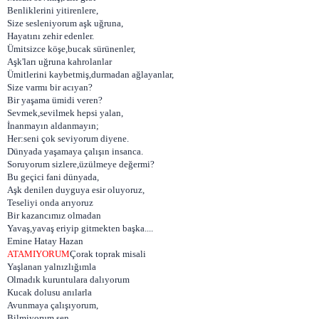
Benliklerini yitirenlere,
Size sesleniyorum aşk uğruna,
Hayatını zehir edenler.
Ümitsizce köşe,bucak sürünenler,
Aşk'ları uğruna kahrolanlar
Ümitlerini kaybetmiş,durmadan ağlayanlar,
Size varmı bir acıyan?
Bir yaşama ümidi veren?
Sevmek,sevilmek hepsi yalan,
İnanmayın aldanmayın;
Her:seni çok seviyorum diyene.
Dünyada yaşamaya çalışın insanca.
Soruyorum sizlere,üzülmeye değermi?
Bu geçici fani dünyada,
Aşk denilen duyguya esir oluyoruz,
Teseliyi onda arıyoruz
Bir kazancımız olmadan
Yavaş,yavaş eriyip gitmekten başka....
Emine Hatay Hazan
ATAMIYORUM
Çorak toprak misali
Yaşlanan yalnızlığımla
Olmadık kuruntulara dalıyorum
Kucak dolusu anılarla
Avunmaya çalışıyorum,
Bilmiyorum sen...