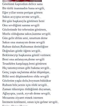
Gönlümü kaptırdım delice sana
Bir türlü inanmadın bana sevgili,
Eğer yıllar sonra perişan görsen
Sakın acıyıpta sevme sevgili..
Bir gün başkasıyla görürsen beni
Onu sevdiğimi sanma sevgili
Gözlerimde bir tebessüm görürsen,
Mutlu olduğuma sakın,kanma sevgili.
Gün gelir dilim seni, unuttum derse
Sakın ona ınanayım deme sevgili
Ruhun dalsın;Ruhumun derinliğine
Doğruları görde öğren sevgili..
Beklemeyip başkasına gönül verirsen:
Beni ona anlatayım,deme sevgili
Tesadüfen karşılaşıp,beni görürsen
Hiç tanımıyorsun gibi bakma sevgili..
Genç yaşta saçlarıma aklar düşmüşse,
Bilki seni düşünmekten oldu sevgili
Gözlerim yaşla dolu,boynum bükükse
Ruhum bile,senin için öldü sevgili..
Zaman tükenipte öldüğümü duyarsan,
Ağlayıpta, yazık, eyvah deme sevgili,
Mezarımı ziyaret etmek istersen
İstemem üzülmeni, onun için gelme sevgili..