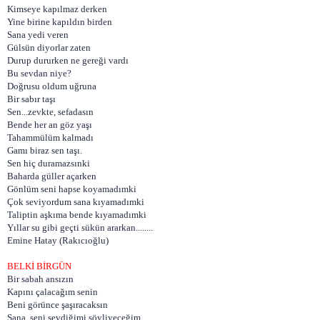
Kimseye kapılmaz derken
Yine birine kapıldın birden
Sana yedi veren
Gülsün diyorlar zaten
Durup dururken ne gereği vardı
Bu sevdan niye?
Doğrusu oldum uğruna
Bir sabır taşı
Sen...zevkte, sefadasın
Bende her an göz yaşı
Tahammülüm kalmadı
Gamı biraz sen taşı.
Sen hiç duramazsınki
Baharda güller açarken
Gönlüm seni hapse koyamadımki
Çok seviyordum sana kıyamadımki
Taliptin aşkıma bende kıyamadımki
Yıllar su gibi geçti sükün ararkan........
Emine Hatay (Rakıcıoğlu)
BELKİ BİRGÜN
Bir sabah ansızın
Kapını çalacağım senin
Beni görünce şaşıracaksın
Sana, seni sevdiğimi söyliyeceğim,