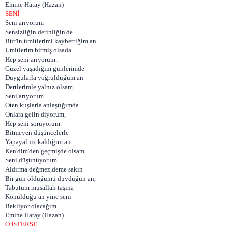
Emine Hatay (Hazan)
SENİ
Seni arıyorum
Sensizliğin derinliğin'de
Bütün ümitlerimi kaybettiğim an
Ümitlerim bitmiş olsada
Hep seni arıyorum..
Güzel yaşadığım günlerimde
Duygularla yoğrulduğum an
Dertlerimle yalnız olsam.
Seni arıyorum
Öten kuşlarla anlaştığımda
Onlara gelin diyorum,
Hep seni soruyorum.
Bitmeyen düşüncelerle
Yapayalnız kaldığım an
Ken'dim'den geçmişde olsam
Seni düşünüyorum.
Aldırma değmez,deme sakın
Bir gün öldüğümü duyduğun an,
Tabutum musallah taşına
Konulduğu an yine seni
Bekliyor olacağım.....
Emine Hatay (Hazan)
O İSTERSE