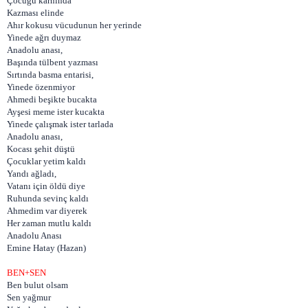
Çocuğu karnında
Kazması elinde
Ahır kokusu vücudunun her yerinde
Yinede ağrı duymaz
Anadolu anası,
Başında tülbent yazması
Sırtında basma entarisi,
Yinede özenmiyor
Ahmedi beşikte bucakta
Ayşesi meme ister kucakta
Yinede çalışmak ister tarlada
Anadolu anası,
Kocası şehit düştü
Çocuklar yetim kaldı
Yandı ağladı,
Vatanı için öldü diye
Ruhunda sevinç kaldı
Ahmedim var diyerek
Her zaman mutlu kaldı
Anadolu Anası
Emine Hatay (Hazan)
BEN+SEN
Ben bulut olsam
Sen yağmur