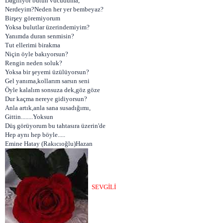
Dağılıyor bütün vücuduma,
Nerdeyim?Neden her yer bembeyaz?
Birşey göremiyorum
Yoksa bulutlar üzerindemiyim?
Yanımda duran senmisin?
Tut ellerimi birakma
Niçin öyle bakıyorsun?
Rengin neden soluk?
Yoksa bir şeyemi üzülüyorsun?
Gel yanıma,kollarım sarsın seni
Öyle kalalım sonsuza dek,göz göze
Dur kaçma nereye gidiyorsun?
Anla artık,anla sana susadığımı,
Gittin........Yoksun
Düş görüyorum bu tahtasıra üzerin'de
Hep aynı hep böyle.....
Emine Hatay (Rakıcıoğlu)Hazan
SEVGİLİ