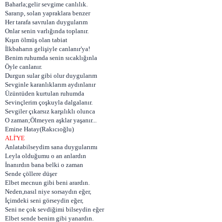
Baharla;gelir sevgime canlılık.
Sararıp, solan yapraklara benzer
Her tarafa savrulan duygularım
Onlar senin varlığında toplanır.
Kışın ölmüş olan tabiat
İlkbaharın gelişiyle canlanır'ya!
Benim ruhumda senin sıcaklığınla
Öyle canlanır.
Durgun sular gibi olur duygularım
Sevginle karanlıklarım aydınlanır
Üzüntüden kurtulan ruhumda
Sevinçlerim çoşkuyla dalgalanır.
Sevgiler çıkarsız karşılıklı olunca
O zaman;Ölmeyen aşklar yaşanır...
Emine Hatay(Rakıcıoğlu)
ALİ'YE
Anlatabilseydim sana duygularımı
Leyla olduğumu o an anlardın
İnanırdın bana belki o zaman
Sende çöllere düşer
Elbet mecnun gibi beni arardın.
Neden,nasıl niye sorsaydın eğer,
İçimdeki seni görseydin eğer,
Seni ne çok sevdiğimi bilseydin eğer
Elbet sende benim gibi yanardın.