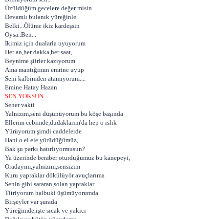
Üzüldüğüm gecelere değer misin
Devamlı bulanık yüreğinle
Belki...Ölüme ikiz kardeşsin
Oysa..Ben...
İkimiz için dualarla uyuyorum
Her an,her dakka,her saat,
Beynime şiirler kazıyorum
Ama mantığımın emrine uyup
Seni kalbimden atamıyorum....
Emine Hatay Hazan
SEN YOKSUN
Seher vakti
Yalnızım,seni düşünüyorum bu köşe başında
Ellerim cebimde,dudaklarım'da hep o ıslık
Yürüyorum şimdi caddelerde
Hani o el ele yürüdüğümüz,
Bak şu parkı hatırlıyormusun?
Ya üzerinde beraber oturduğumuz bu kanepeyi,
Oradayım,yalnızım,sensizim
Kuru yapraklar dökülüyör avuçlarıma
Senin gibi sararan,solan yapraklar
Titriyorum halbuki üşümüyorumda
Birşeyler var şurada
Yüreğimde,işte sıcak ve yakıcı