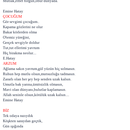
Mutlak,elbet birgün,öbür dünyada.
Emine Hatay
ÇOCUĞUM
Gör sevgimi çocuğum..
Kapama gözlerini ne olur
Bakar körlerden olma
O'temiz yüreğini,
Gerçek sevgiyle doldur
Tut,tut ellerimi yavrum
Hiç birakma neolur....
E.Hatay
ARZUM
Ağlama sakın yavrum,gül yüzün hiç solmasın.
Ruhun hep mutlu olsun,mutsuzluğu tadmasın.
Zararlı olan her şey hep senden uzak kalsın.
Umutla bak yarına,ümitsizlik olmasın,
Mavi olan dünyanı,bulutlar kaplamasın.
Allah seninle olsun,kötülük uzak kalsın....
Emine Hatay
BİZ
Tek odaya razıydık
Köşkten saraydan geçtik,
Gün ışığında