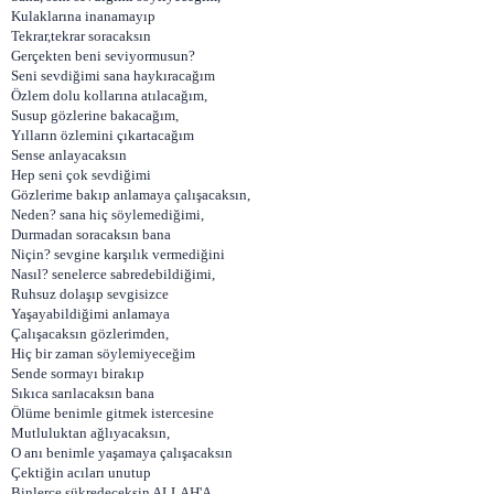
Kulaklarına inanamayıp
Tekrar,tekrar soracaksın
Gerçekten beni seviyormusun?
Seni sevdiğimi sana haykıracağım
Özlem dolu kollarına atılacağım,
Susup gözlerine bakacağım,
Yılların özlemini çıkartacağım
Sense anlayacaksın
Hep seni çok sevdiğimi
Gözlerime bakıp anlamaya çalışacaksın,
Neden? sana hiç söylemediğimi,
Durmadan soracaksın bana
Niçin? sevgine karşılık vermediğini
Nasıl? senelerce sabredebildiğimi,
Ruhsuz dolaşıp sevgisizce
Yaşayabildiğimi anlamaya
Çalışacaksın gözlerimden,
Hiç bir zaman söylemiyeceğim
Sende sormayı birakıp
Sıkıca sarılacaksın bana
Ölüme benimle gitmek istercesine
Mutluluktan ağlıyacaksın,
O anı benimle yaşamaya çalışacaksın
Çektiğin acıları unutup
Binlerce şükredeceksin ALLAH'A