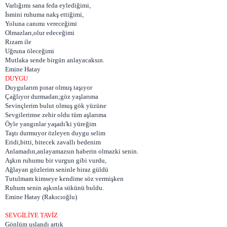
Varlığımı sana feda eylediğimi,
İsmini ruhuma nakş ettiğimi,
Yoluna canımı vereceğimi
Olmazları,olur edeceğimi
Rızam ile
Uğruna öleceğimi
Mutlaka sende birgün anlayacaksın.
Emine Hatay
DUYGU
Duygularım pınar olmuş taşıyor
Çağlıyor durmadan;göz yaşlarıma
Sevinçlerim bulut olmuş gök yüzüne
Sevgilerimse zehir oldu tüm aşlarıma
Öyle yangınlar yaşadı'ki yüreğim
Taştı durmuyor özleyen duygu selim
Eridi,bitti, bitecek zavallı bedenim
Anlamadın,anlayamazsın haberin olmazki senin.
Aşkın ruhumu bir vurgun gibi vurdu,
Ağlayan gözlerim seninle biraz güldü
Tutulmam kimseye kendime söz vermişken
Ruhum senin aşkınla sükünü buldu.
Emine Hatay (Rakıcıoğlu)
SEVGİLİYE TAVİZ
Gönlüm uslandı artık