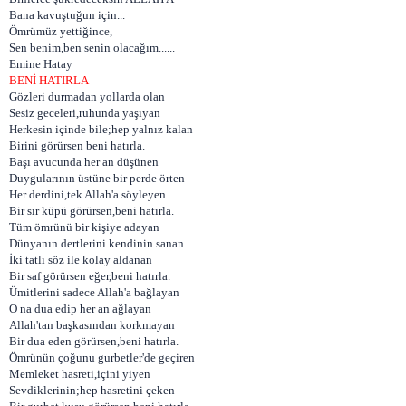
Bana kavuştuğun için...
Ömrümüz yettiğince,
Sen benim,ben senin olacağım......
Emine Hatay
BENİ HATIRLA
Gözleri durmadan yollarda olan
Sesiz geceleri,ruhunda yaşıyan
Herkesin içinde bile;hep yalnız kalan
Birini görürsen beni hatırla.
Başı avucunda her an düşünen
Duygularının üstüne bir perde örten
Her derdini,tek Allah'a söyleyen
Bir sır küpü görürsen,beni hatırla.
Tüm ömrünü bir kişiye adayan
Dünyanın dertlerini kendinin sanan
İki tatlı söz ile kolay aldanan
Bir saf görürsen eğer,beni hatırla.
Ümitlerini sadece Allah'a bağlayan
O na dua edip her an ağlayan
Allah'tan başkasından korkmayan
Bir dua eden görürsen,beni hatırla.
Ömrünün çoğunu gurbetler'de geçiren
Memleket hasreti,içini yiyen
Sevdiklerinin;hep hasretini çeken