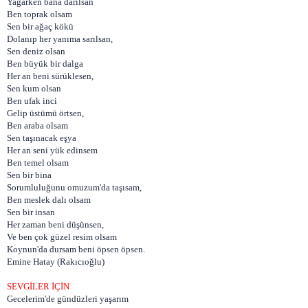
Yağarken bana darılsan
Ben toprak olsam
Sen bir ağaç kökü
Dolanıp her yanıma sarılsan,
Sen deniz olsan
Ben büyük bir dalga
Her an beni sürüklesen,
Sen kum olsan
Ben ufak inci
Gelip üstümü örtsen,
Ben araba olsam
Sen taşınacak eşya
Her an seni yük edinsem
Ben temel olsam
Sen bir bina
Sorumluluğunu omuzum'da taşısam,
Ben meslek dalı olsam
Sen bir insan
Her zaman beni düşünsen,
Ve ben çok güzel resim olsam
Koynun'da dursam beni öpsen öpsen.
Emine Hatay (Rakıcıoğlu)
SEVGİLER İÇİN
Gecelerim'de gündüzleri yaşarım