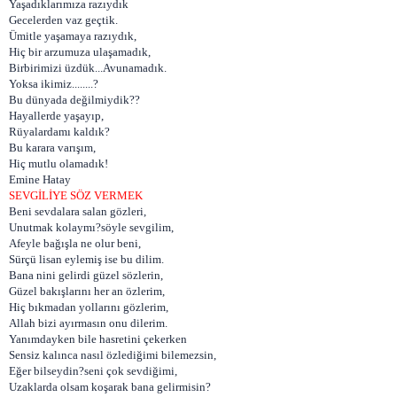
Yaşadıklarımıza razıydık
Gecelerden vaz geçtik.
Ümitle yaşamaya razıydık,
Hiç bir arzumuza ulaşamadık,
Birbirimizi üzdük...Avunamadık.
Yoksa ikimiz........?
Bu dünyada değilmiydik??
Hayallerde yaşayıp,
Rüyalardamı kaldık?
Bu karara varışım,
Hiç mutlu olamadık!
Emine Hatay
SEVGİLİYE SÖZ VERMEK
Beni sevdalara salan gözleri,
Unutmak kolaymı?söyle sevgilim,
Afeyle bağışla ne olur beni,
Sürçü lisan eylemiş ise bu dilim.
Bana nini gelirdi güzel sözlerin,
Güzel bakışlarını her an özlerim,
Hiç bıkmadan yollarını gözlerim,
Allah bizi ayırmasın onu dilerim.
Yanımdayken bile hasretini çekerken
Sensiz kalınca nasıl özlediğimi bilemezsin,
Eğer bilseydin?seni çok sevdiğimi,
Uzaklarda olsam koşarak bana gelirmisin?