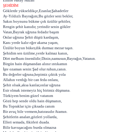
Emine Hatay Hazan
ŞEHİDİM
Göklerde yükseldikçe,Ezanlar,Şahadetler
Ay-Yıldızlı Bayrağım;Bu gözler seni bekler,
Sakın:boynunu bükme çok üzülür şehitler,
Rengin şehit kanıdır, yerindir senin gökler
Vatan,Bayrak uğruna fedadır başım
Onlar uğruna Şehit düştü kardaşım,
Kanı yerde kalır eğer akarsa yaşım,
Üzülür boyun büker,dik durmaz mezar taşın.
Şehidim sen üzülme,yerde kalmaz kanın,
Dört mefhum önemlidir;Dinin,namusun,Bayrağın,Vatanın.
Birgün hain düşmandan alınır ıntıkamın
İşte ozaman senin:Şad olur ruhun,canın.
Bu değerler uğruna,hepimiz çıktık yola
Allahın verdığı bir can feda onlara,
Şehit olsak,aksa kanlar,onlar uğruna
Esir olmak istemeyiz hiç birimiz düşmana.
Türkiyem benim güzel vatanım
Gözü hep sende oldu hain düşmanın,
Bu Topraklar için çiksada canım
Bir avuç bile vermem,hatırasıdır Atamın.
Şehitlerin anaları,gözleri yollarda,
Elleri semada, fikirleri duada.
Bilir kavuşacağını burda olmazsa