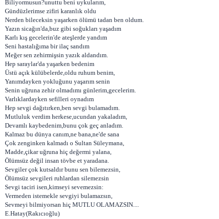
Biliyormusun?unuttu beni uykularım,
Gündüzlerimse zifiri karanlık oldu
Nerden bileceksin yaşarken ölümü tadan ben oldum.
Yazın sicağın'da,buz gibi soğukları yaşadım
Karlı kış gecelerin'de ateşlerde yandım
Seni hastalığıma bir ilaç sandım
Meğer sen zehirmişsin yazık aldandım.
Hep saraylar'da yaşarken bedenim
Üstü açık külübelerde,oldu ruhum benim,
Yanımdayken yokluğunu yaşarım senin
Senin uğruna zehir olmadımı günlerim,gecelerim.
Varlıklardayken sefilleri oynadım
Hep sevgi dağıtırken,ben sevgi bulamadım.
Mutluluk verdim herkese,ucundan yakaladım,
Devamlı kaybedenim,bunu çok geç anladım.
Kalmaz bu dünya canım,ne bana,ne'de sana
Çok zenginken kalmadı o Sultan Süleymana,
Madde,çikar uğruna hiç değermi yalana,
Ölümsüz değil insan tövbe et yaradana.
Sevgiler çok kutsaldır bunu sen bilemezsin,
Ölümsüz sevgileri ruhlardan silemezsin
Sevgi taciri isen,kimseyi sevemezsin:
Vermeden istemekle sevgiyi bulamazsın,
Sevmeyi bilmiyorsan hiç MUTLU OLAMAZSIN....
E.Hatay(Rakıcıoğlu)