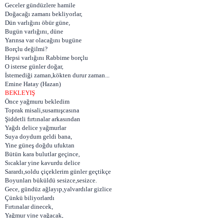
Geceler gündüzlere hamile
Doğacağı zamanı bekliyorlar,
Dün varlığını öbür güne,
Bugün varlığını, düne
Yarınsa var olacağını bugüne
Borçlu değilmi?
Hepsi varlığını Rabbime borçlu
O isterse günler doğar,
İstemediği zaman,kökten durur zaman...
Emine Hatay (Hazan)
BEKLEYIŞ
Önce yağmuru bekledim
Toprak misali,susamışcasına
Şiddetli fırtınalar arkasından
Yağdı delice yağmurlar
Suya doydum geldi bana,
Yine güneş doğdu ufuktan
Bütün kara bulutlar geçince,
Sıcaklar yine kavurdu delice
Sarardı,soldu çiçeklerim günler geçtikçe
Boyunları büküldü sesizce,sesizce.
Gece, gündüz ağlayıp,yalvardılar gizlice
Çünkü biliyorlardı
Fırtınalar dinecek,
Yağmur yine yağacak,